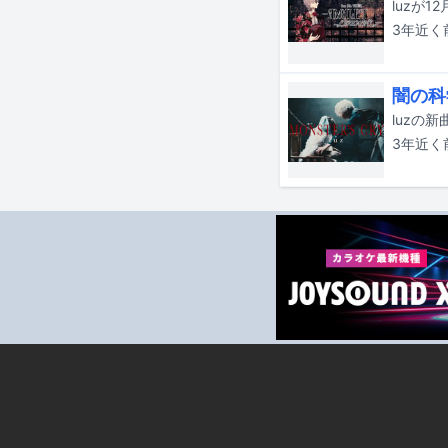
luzが1
3年近く
闇の科
luzの新
3年近く