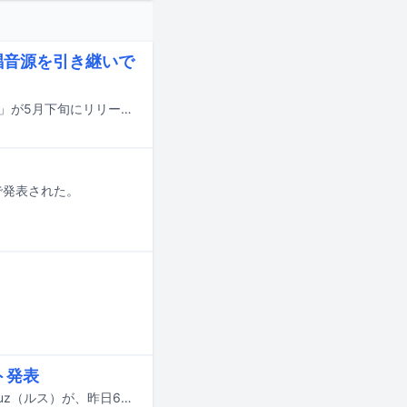
歌唱音源を引き継いで
クリエイターユニット・Royal Scandalのニューアルバム「ARCANA -アルカナ-」が5月下旬にリリースされる。
で発表された。
ト発表
違法薬物所持により逮捕されたという一部報道を受けて1月末から活動休止中のluz（ルス）が、昨日6月10日に謝罪コメントを発表した。