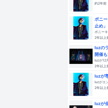
約2年
前
ポニー
止め」
ポニーキ
2年以上
luz
開催も
2年以上
luz
luzが
2年以上
luz