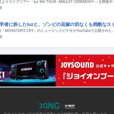
2月よりライブツアー「luz 9th TOUR -AMULET CEREMONY-」を開催
前
学者に扮したluzと、ゾンビの花嫁の切なくも残酷なス
曲「MONSTER'S CRY」のミュージックビデオがYouTubeで公開された
前
当サイトのすべての文章や画像などの無断転載・引用を禁じます。