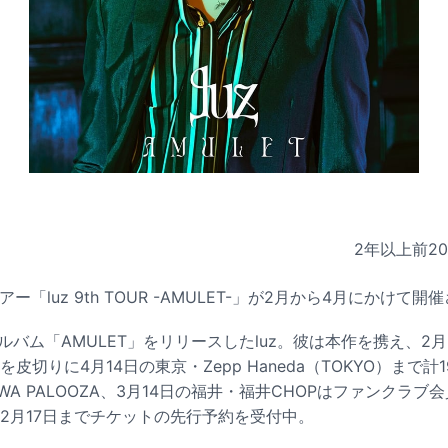
2年以上前
2
ー「luz 9th TOUR -AMULET-」が2月から4月にかけて開
hアルバム「AMULET」をリリースしたluz。彼は本作を携え、2
OZAを皮切りに4月14日の東京・Zepp Haneda（TOKYO）ま
IWA PALOOZA、3月14日の福井・福井CHOPはファンクラ
2月17日までチケットの先行予約を受付中。