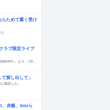
あらためて重く受け
した。
ンクラブ限定ライブ
luzが12月から1月にかけて開催したライブツアー「luz 9th TOUR -AMULET CEREMONY-」より、1月7日に東京・Zepp Haneda（TOKYO）にて行われたファイナル公演の模様が、4月20日に配信される。
して探し出して」
師に就任した。
コ、赤飯、Souら