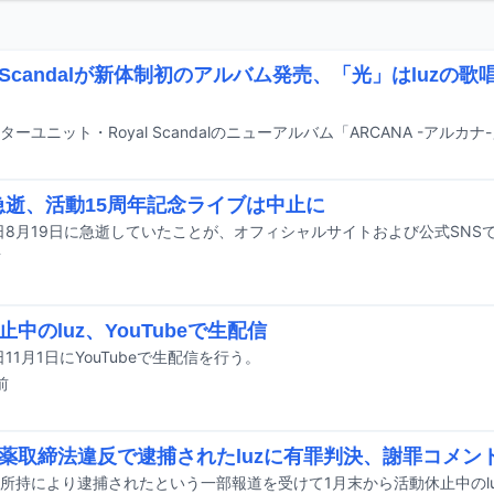
al Scandalが新体制初のアルバム発売、「光」はluzの
が急逝、活動15周年記念ライブは中止に
昨日8月19日に急逝していたことが、オフィシャルサイトおよび公式SNS
前
止中のluz、YouTubeで生配信
日11月1日にYouTubeで生配信を行う。
前
薬取締法違反で逮捕されたluzに有罪判決、謝罪コメン