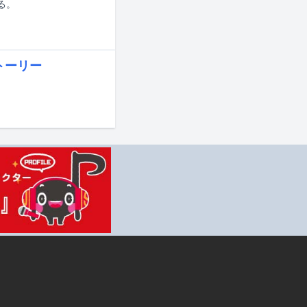
する。
トーリー
。