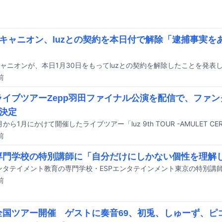
キャニオン、luzとの契約を本日付で解除「逮捕事実を
ャニオンが、本日1月30日をもってluzとの契約を解除したことを発表
前
のライブツアーZepp羽田ファイナル公演を配信で、ファ
決定
前
が専門学校の特別講師に「自分だけにしかない個性を理解
エンタテイメント教育の専門学校・ESPエンタテインメント東京の特別講
前
が全国ツアー開催 ゲストに奏音69、初兎、しゅーず、ピ