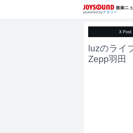
powered by
ナタリー
X Post
luzのラ
Zepp羽田