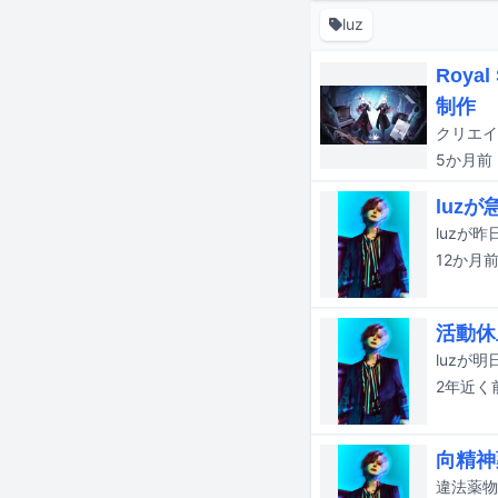
luz
Roy
制作
5か月
前
luz
luzが
12か月
活動休
luzが明
2年近く
向精神