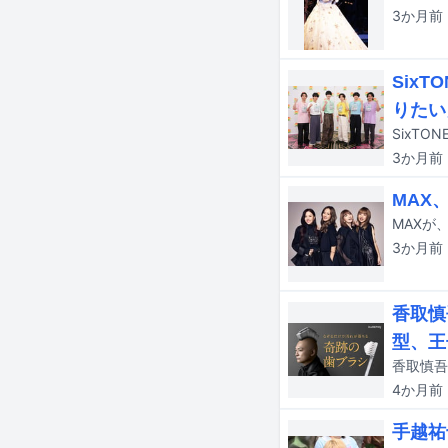
3か月
前
Six
りたい
3か月
前
MAX
MAXが
3か月
前
香取慎
型、王
4か月
前
手越祐