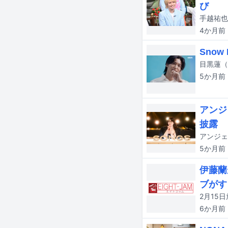
び
4か月
前
Sno
5か月
前
アンジ
披露
5か月
前
伊藤蘭
ブがす
2月15
6か月
前