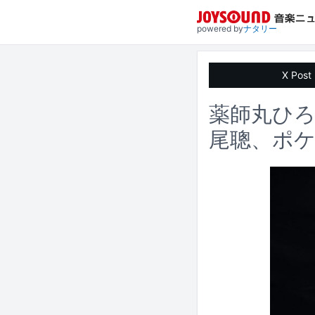
powered by
ナタリー
X Post
薬師丸ひ
尾聰、ポ