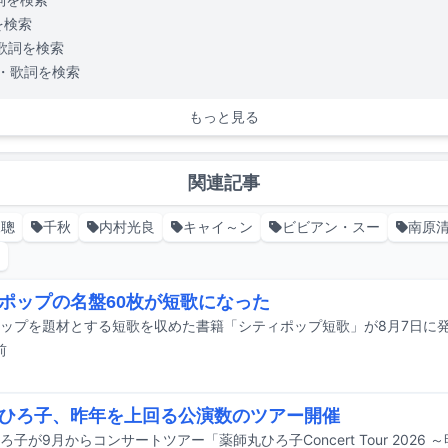
を検索
歌詞を検索
・歌詞を検索
もっと見る
関連記事
尾聰
千秋
内村光良
キャイ～ン
ビビアン・スー
南原
ン
ポップの名盤60枚が短歌になった
ップを題材とする短歌を収めた書籍「シティポップ短歌」が8月7日に
前
ひろ子、昨年を上回る公演数のツアー開催