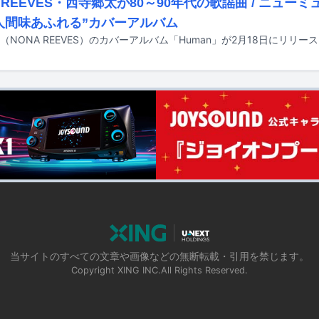
A REEVES・西寺郷太が80～90年代の歌謡曲 / ニュ
人間味あふれる”カバーアルバム
（NONA REEVES）のカバーアルバム「Human」が2月18日にリリー
当サイトのすべての文章や画像などの無断転載・引用を禁じます。
Copyright XING INC.All Rights Reserved.