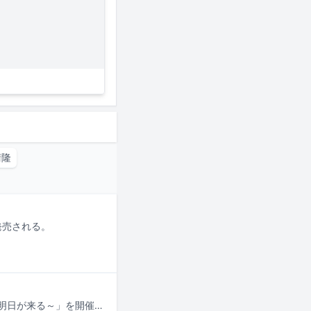
清隆
発売される。
薬師丸ひろ子が9月からコンサートツアー「薬師丸ひろ子Concert Tour 2026 ～明日が来る～」を開催する。