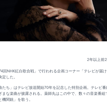
2年以上前
第74回NHK紅白歌合戦」で行われる企画コーナー「テレビが届
決定した。
曲たち」はテレビ放送開始70年を記念した特別企画。テレビ番
ざまな楽曲が披露される。薬師丸はこの中で、数々の音楽番組
と機関銃」を歌う。