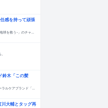
責任感を持って頑張
SixTONESが8月29日と30日に放送される日本テレビ系「24時間テレビ49-愛は地球を救う-」のチャリティパートナーを務める。
る。
ド鈴木「この髪
香取慎吾がウド鈴木（キャイ～ン）とともに出演する、AbemaTVが展開するオーラルケアブランド「HaRENO」（ハレノ）の新テレビCM「固定観念を疑う」編が4月24日より全国で順次放送される。
宮川大輔とタッグ再