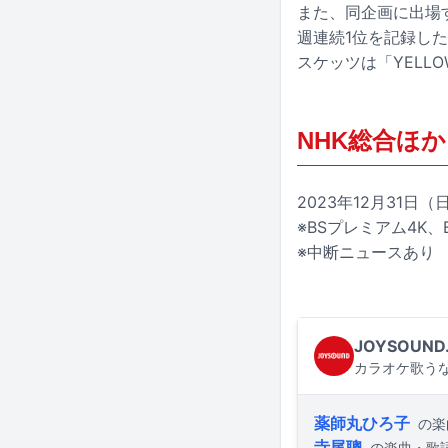
また、同企画に出場
週連続1位を記録し
スケッツは「YELLO
NHK総合ほか
2023年12月31日（日
※BSプレミアム4K、
※中断ニュースあり
JOYSOUND
カラオケ歌うな
薬師丸ひろ子
の楽
寺尾聰
の楽曲・歌