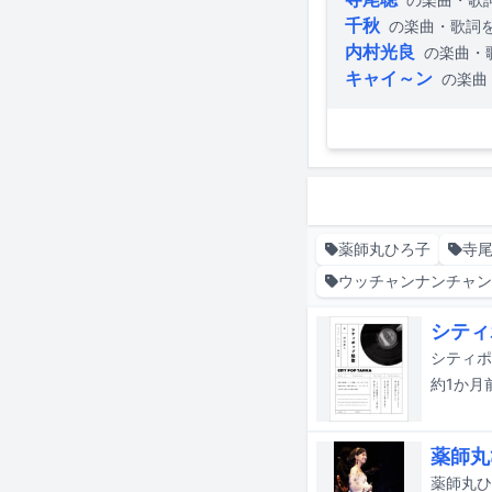
千秋
の楽曲・歌詞
内村光良
の楽曲・
キャイ～ン
の楽曲
薬師丸ひろ子
寺
ウッチャンナンチャ
シティ
シティポ
約1か月
薬師丸