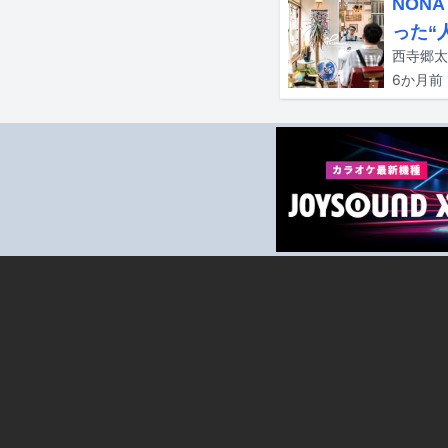
NON
った“
西寺郷太
6か月
前