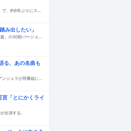
手越祐也が明日4月12日に放送される日本テレビ系「世界の果てまでイッテQ！」で、約6年ぶりにスタジオに登場する。
歩踏み出したい」
目黒蓮（Snow Man）が出演する、キリンビールのWeb CM「晴れ風 新しくなる篇」の30秒バージョンがYouTubeで公開された。内村光良、天海祐希、今田美桜、目黒の4人が出演する新テレビCM「晴れ風『この春、新しくなる。』篇」の放送も全国で順次スタートする。
を語る、あの名曲も
アンジェラ・アキが3月19日にNHK総合で放送される「SONGS」に出演する。アンジェラが同番組に登場するのは15年ぶり。
が証言「とにかくライ
シが出演する。