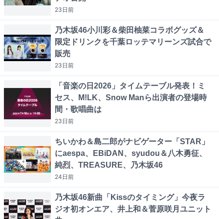
23日
前
乃木坂46小川彩＆柴田柚菜コラボグッズ＆
限定ドリンクを千葉ロッテマリーンズ試合で
販売
23日
前
「音楽の日2026」タイムテーブル発表！ミ
セス、M!LK、Snow Manら出演者の登場時
間・歌唱曲は
23日
前
ちいかわ＆島二郎がナビゲーター「STAR」
にaespa、EBiDAN、syudou＆八木勇征、
純烈、TREASURE、乃木坂46
24日
前
乃木坂46新曲「Kissのタイミング」今夜ラ
ジオ初オンエア、井上和＆菅原咲月ユニット