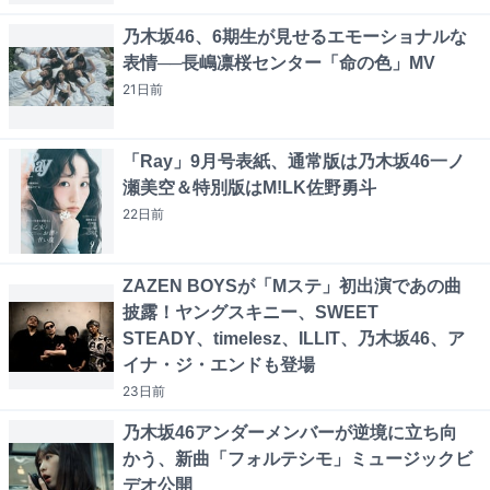
乃木坂46、6期生が見せるエモーショナルな
表情──長嶋凛桜センター「命の色」MV
21日
前
「Ray」9月号表紙、通常版は乃木坂46一ノ
瀬美空＆特別版はM!LK佐野勇斗
22日
前
ZAZEN BOYSが「Mステ」初出演であの曲
披露！ヤングスキニー、SWEET
STEADY、timelesz、ILLIT、乃木坂46、ア
イナ・ジ・エンドも登場
23日
前
乃木坂46アンダーメンバーが逆境に立ち向
かう、新曲「フォルテシモ」ミュージックビ
デオ公開