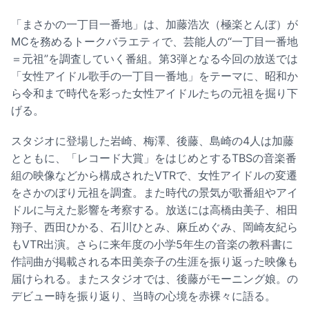
「まさかの一丁目一番地」は、加藤浩次（極楽とんぼ）が
MCを務めるトークバラエティで、芸能人の“一丁目一番地
＝元祖”を調査していく番組。第3弾となる今回の放送では
「女性アイドル歌手の一丁目一番地」をテーマに、昭和か
ら令和まで時代を彩った女性アイドルたちの元祖を掘り下
げる。
スタジオに登場した岩崎、梅澤、後藤、島崎の4人は加藤
とともに、「レコード大賞」をはじめとするTBSの音楽番
組の映像などから構成されたVTRで、女性アイドルの変遷
をさかのぼり元祖を調査。また時代の景気が歌番組やアイ
ドルに与えた影響を考察する。放送には高橋由美子、相田
翔子、西田ひかる、石川ひとみ、麻丘めぐみ、岡崎友紀ら
もVTR出演。さらに来年度の小学5年生の音楽の教科書に
作詞曲が掲載される本田美奈子の生涯を振り返った映像も
届けられる。またスタジオでは、後藤がモーニング娘。の
デビュー時を振り返り、当時の心境を赤裸々に語る。