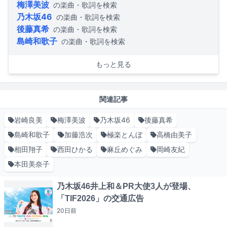
梅澤美波
の楽曲・歌詞を検索
乃木坂46
の楽曲・歌詞を検索
後藤真希
の楽曲・歌詞を検索
島崎和歌子
の楽曲・歌詞を検索
もっと見る
関連記事
岩崎良美
梅澤美波
乃木坂46
後藤真希
島崎和歌子
加藤浩次
極楽とんぼ
高橋由美子
相田翔子
西田ひかる
麻丘めぐみ
岡崎友紀
本田美奈子
乃木坂46井上和＆PR大使3人が登場、
「TIF2026」の交通広告
20日
前