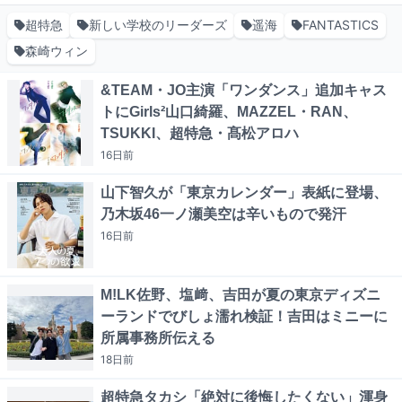
超特急
新しい学校のリーダーズ
遥海
FANTASTICS
森崎ウィン
&TEAM・JO主演「ワンダンス」追加キャス
トにGirls²山口綺羅、MAZZEL・RAN、
TSUKKI、超特急・髙松アロハ
16日
前
山下智久が「東京カレンダー」表紙に登場、
乃木坂46一ノ瀬美空は辛いもので発汗
16日
前
M!LK佐野、塩﨑、吉田が夏の東京ディズニ
ーランドでびしょ濡れ検証！吉田はミニーに
所属事務所伝える
18日
前
超特急タカシ「絶対に後悔したくない」渾身