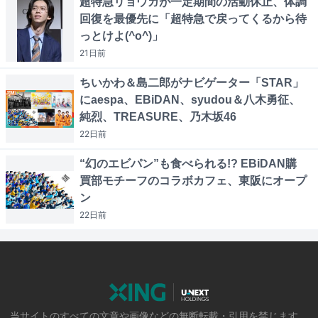
超特急リョウガが一定期間の活動休止、体調
回復を最優先に「超特急で戻ってくるから待
っとけよ(^o^)」
21日
前
ちいかわ＆島二郎がナビゲーター「STAR」
にaespa、EBiDAN、syudou＆八木勇征、
純烈、TREASURE、乃木坂46
22日
前
“幻のエビパン”も食べられる!? EBiDAN購
買部モチーフのコラボカフェ、東阪にオープ
ン
22日
前
当サイトのすべての文章や画像などの無断転載・引用を禁じます。