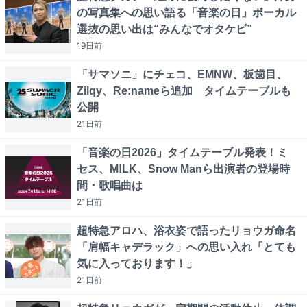
の写真集への思い語る「音楽の日」ボーカル
選抜の思い出は“みんなでオタケビ”
19日
前
「サマソニ」にチェコ、EMNW、板歯目、
Zilqy、Re:nameら追加 タイムテーブルも
公開
21日
前
「音楽の日2026」タイムテーブル発表！ミ
セス、M!LK、Snow Manら出演者の登場時
間・歌唱曲は
21日
前
超特急アロハ、浴衣姿で語ったリョウガ命名
「肩幅キャデラック」への思い入れ「とても
気に入っております！」
21日
前