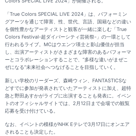
Colors SPECIAL LIVE 2024」が開催される。
「True Colors SPECIAL LIVE 2024」は、パフォーミン
グアーツを通じて障害、性、世代、言語、国籍などの違い
を個性豊かなアーティストと観客が一緒に楽しむ「True
Colors Festival-超ダイバーシティ芸術祭-」の一環として
行われるライブ。MCはウエンツ瑛士と影山優佳が担当
し、出演アーティストがさまざまな障害のあるパフォーマ
ーとコラボレーションすることで、“多様な違いがまぜこ
ぜになる”未来社会へつなげることを目指していく。
新しい学校のリーダーズ、森崎ウィン、FANTASTICSな
どすでに参加が発表されていたアーティストに加え、超特
急と野田あすかがライブに出演することも発表に。イベン
トのオフィシャルサイトでは、2月12日まで会場での観覧
応募を受け付けている。
なお、イベントの模様がNHK Eテレで3月17日にオンエア
されることも決定した。