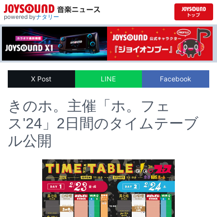
powered by
ナタリー
X Post
LINE
Facebook
きのホ。主催「ホ。フェ
ス'24」2日間のタイムテーブ
ル公開