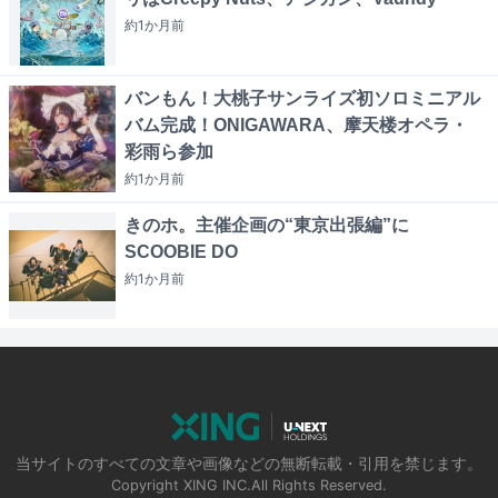
約1か月
前
バンもん！大桃子サンライズ初ソロミニアル
バム完成！ONIGAWARA、摩天楼オペラ・
彩雨ら参加
約1か月
前
きのホ。主催企画の“東京出張編”に
SCOOBIE DO
約1か月
前
当サイトのすべての文章や画像などの無断転載・引用を禁じます。
Copyright XING INC.All Rights Reserved.