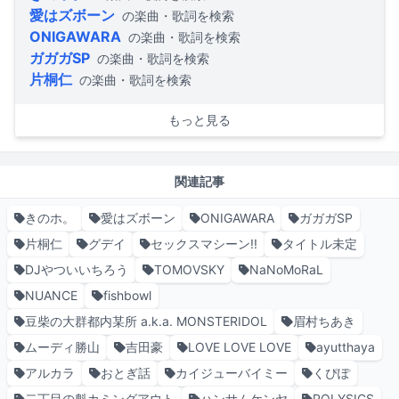
愛はズボーン
の楽曲・歌詞を検索
ONIGAWARA
の楽曲・歌詞を検索
ガガガSP
の楽曲・歌詞を検索
片桐仁
の楽曲・歌詞を検索
もっと見る
関連記事
きのホ。
愛はズボーン
ONIGAWARA
ガガガSP
片桐仁
グデイ
セックスマシーン!!
タイトル未定
DJやついいちろう
TOMOVSKY
NaNoMoRaL
NUANCE
fishbowl
豆柴の大群都内某所 a.k.a. MONSTERIDOL
眉村ちあき
ムーディ勝山
吉田豪
LOVE LOVE LOVE
ayutthaya
アルカラ
おとぎ話
カイジューバイミー
くぴぽ
二丁目の魁カミングアウト
ハンサムケンヤ
POLYSICS