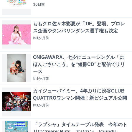
30日
前
ももクロ佐々木彩夏が「TIF」登場、プロレ
ス企画やタンバリンダンス選手権も決定
約1か月
前
ONIGAWARA、七夕にニューシングル「に
ほんごさいこう」を“短冊CD”と配信でリリ
ース
約1か月
前
カイジューバイミー、4年ぶりに渋谷CLUB
QUATTROワンマン開催！新ビジュアル公開
約1か月
前
「ラブシャ」タイムテーブル発表 今年のト
リはCreepy Nuts、アジカン、Vaundy