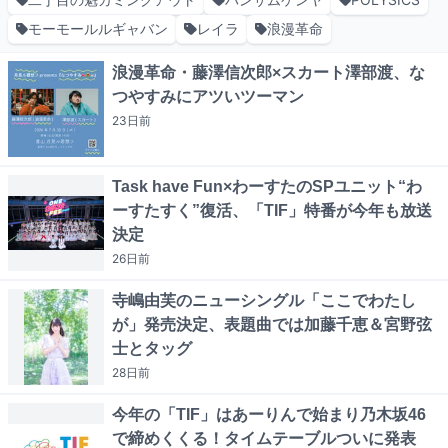
モーモールルギャバン
レイラ
浪漫革命
浪漫革命・藤澤信次郎×スカート澤部渡、な
つやすみにアツいツーマン
23日
前
Task have Fun×わーすたのSPユニット“わ
ーすたすく”復活、「TIF」特番が今年も放送
決定
26日
前
寺嶋由芙のニューシングル「ここでわたし
が」発売決定、表題曲では加藤千恵＆宮野弦
士とタッグ
28日
前
今年の「TIF」はあーりんで始まり乃木坂46
で締めくくる！タイムテーブルついに発表