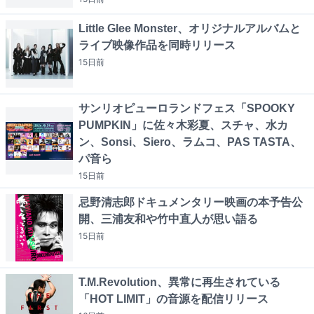
Little Glee Monster、オリジナルアルバムと
ライブ映像作品を同時リリース
15日
前
サンリオピューロランドフェス「SPOOKY
PUMPKIN」に佐々木彩夏、スチャ、水カ
ン、Sonsi、Siero、ラムコ、PAS TASTA、
パ音ら
15日
前
忌野清志郎ドキュメンタリー映画の本予告公
開、三浦友和や竹中直人が思い語る
15日
前
T.M.Revolution、異常に再生されている
「HOT LIMIT」の音源を配信リリース