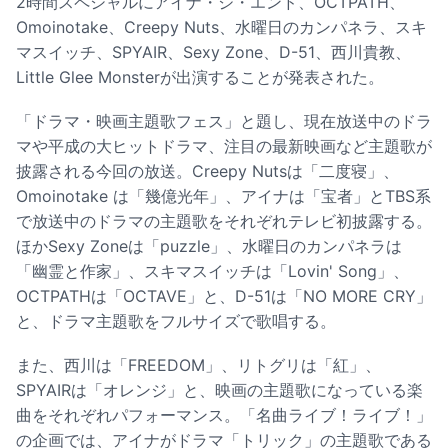
2時間スペシャルにアイナ・ジ・エンド、OCTPATH、
Omoinotake、Creepy Nuts、水曜日のカンパネラ、スキ
マスイッチ、SPYAIR、Sexy Zone、D-51、西川貴教、
Little Glee Monsterが出演することが発表された。
「ドラマ・映画主題歌フェス」と題し、現在放送中のドラ
マや平成の大ヒットドラマ、注目の最新映画など主題歌が
披露される今回の放送。Creepy Nutsは「二度寝」、
Omoinotake は「幾億光年」、アイナは「宝者」とTBS系
で放送中のドラマの主題歌をそれぞれテレビ初披露する。
ほかSexy Zoneは「puzzle」、水曜日のカンパネラは
「幽霊と作家」、スキマスイッチは「Lovin' Song」、
OCTPATHは「OCTAVE」と、D-51は「NO MORE CRY」
と、ドラマ主題歌をフルサイズで歌唱する。
また、西川は「FREEDOM」、リトグリは「紅」、
SPYAIRは「オレンジ」と、映画の主題歌になっている楽
曲をそれぞれパフォーマンス。「名曲ライブ！ライブ！」
の企画では、アイナがドラマ「トリック」の主題歌である