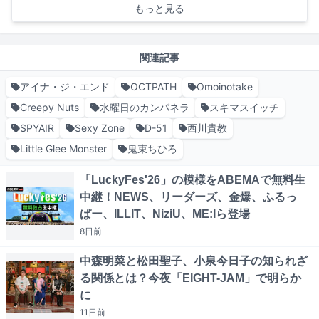
もっと見る
関連記事
アイナ・ジ・エンド
OCTPATH
Omoinotake
Creepy Nuts
水曜日のカンパネラ
スキマスイッチ
SPYAIR
Sexy Zone
D-51
西川貴教
Little Glee Monster
鬼束ちひろ
「LuckyFes'26」の模様をABEMAで無料生
中継！NEWS、リーダーズ、金爆、ふるっ
ぱー、ILLIT、NiziU、ME:Iら登場
8日
前
中森明菜と松田聖子、小泉今日子の知られざ
る関係とは？今夜「EIGHT-JAM」で明らか
に
11日
前