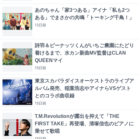
あのちゃん「家3つある」アイナ「私も2つ
ある」でまさかの共鳴「トーキング千鳥！」
12日
前
詩羽＆ピーナッツくんがいちご農園にたどり
着けるまで、水カン新曲MV監督はCLAN
QUEENマイ
15日
前
東京スカパラダイスオーケストラのライブア
ルバム発売、稲葉浩志やアイナらVSゲスト
とのコラボ曲収録
15日
前
T.M.Revolutionが露出を抑えて「THE
FIRST TAKE」再登場、清塚信也のピアノに
乗せて歌唱
15日
前