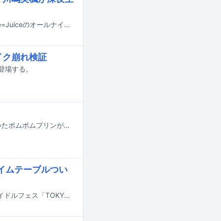
Juice=Juiceの段原瑠々、松永里愛、川嶋美楓がパーソナリティを務める「Juice=Juiceのオールナイトニッポン0（ZERO）」が7月27日27:00よりニッポン放送で生放送される。
イク崩れ検証
に登場する。
今年デビュー30周年を迎え、「2026年サンリオキャラクター大賞」で1位に輝いたポムポムプリンが主役のフェス「ポムフェス」が、9月12、13日に神奈川・横浜赤レンガ倉庫 イベント広場で開催されることが決定。会場内のステージエリアでは、ポムポムプリンによるパフォーマンスに加えて、ゲストアーティストによるライブが披露される。
タイムテーブルつい
7月31日から8月2日までの3日間、東京・お台場青海周辺エリアにて行われるアイドルフェス「TOKYO IDOL FESTIVAL 2026 supported by にしたんクリニック」のタイムテーブルが発表された。