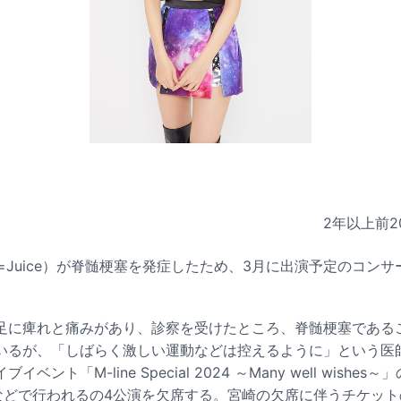
2年以上前
2
ice=Juice）が脊髄梗塞を発症したため、3月に出演予定のコ
足に痺れと痛みがあり、診察を受けたところ、脊髄梗塞である
いるが、「しばらく激しい運動などは控えるように」という医
ント「M-line Special 2024 ～Many well wishe
阪などで行われるの4公演を欠席する。宮崎の欠席に伴うチケッ