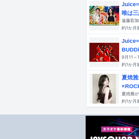
Jui
唯は三
約1か月
Juice
BUDDi
約1か月
夏焼雅
×RO
夏焼雅が
約1か月