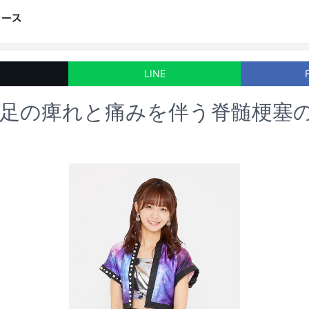
LINE
、足の痺れと痛みを伴う脊髄梗塞
席