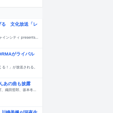
り上げる 文化放送「レ
Juice=Juiceの工藤由愛と石山咲良が出演するラジオ番組の新コーナー「サンシャインシティ presents Juice=JuiceのJuicy City」が、8月6日に文化放送「レコメン！」内でスタートする。
 NORMAがライバル
てくる！」が放送される。
ろんあの曲も披露
本日7月21日にNHK総合で放送される音楽番組「うたコン」に相川七瀬、A.B.C-Z、織田哲郎、坂本冬美、ザ・ワイルドワンズ、Juice=Juice、田村芽実、TUBE、新浜レオン、マーティ・フリードマン、山内惠介が出演する。
愛・川嶋美楓が深夜生