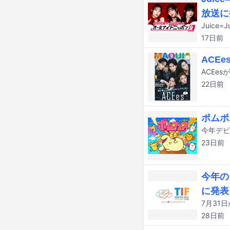
放送に
17日
前
ACE
ACEe
22日
前
ポムポ
23日
前
今年の
に発表
28日
前