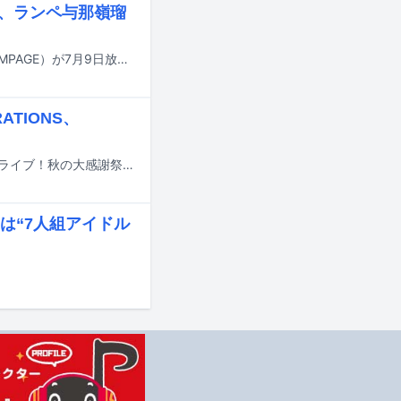
出演、ランペ与那嶺瑠
遠藤彩加里（Juice=Juice）、段原瑠々（Juice=Juice）、与那嶺瑠唯（THE RAMPAGE）が7月9日放送の日本テレビ系「秘密のケンミンSHOW 極」にゲスト出演する。
NERATIONS、
9月11～13日に東京・東京ガーデンシアターでライブイベント「CDTV ライブ！ライブ！秋の大感謝祭2026」が開催される。
は“7人組アイドル