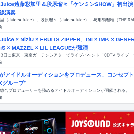
ce=Juice遠藤彩加里＆段原瑠々「ケンミンSHOW」初
線演奏
前
=Juice × NiziU × FRUITS ZIPPER、INI × IMP. × GE
iS × MAZZEL × LIL LEAGUEが競演
前
がアイドルオーディションをプロデュース、コンセプト
CKグループ”
総合プロデューサーを務めるアイドルオーディションが開催される。
前