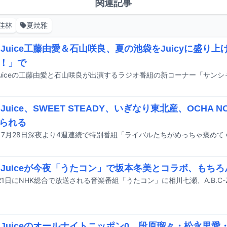
関連記事
佳林
夏焼雅
ce=Juice工藤由愛＆石山咲良、夏の池袋をJuicyに盛
！」で
e=Juice、SWEET STEADY、いぎなり東北産、OCHA
られる
て7月28日深夜より4週連続で特別番組「ライバルたちがめっちゃ褒め
ce=Juiceが今夜「うたコン」で坂本冬美とコラボ、もち
ce=Juiceのオールナイトニッポン0、段原瑠々・松永里