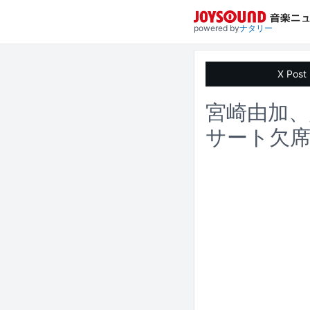
powered by
ナタリー
X Post
宮崎由加
サート欠