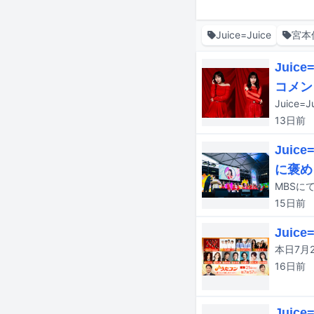
Juice=Juice
宮本
Jui
コメン
13日
前
Juic
に褒め
MBSに
15日
前
Jui
16日
前
Jui