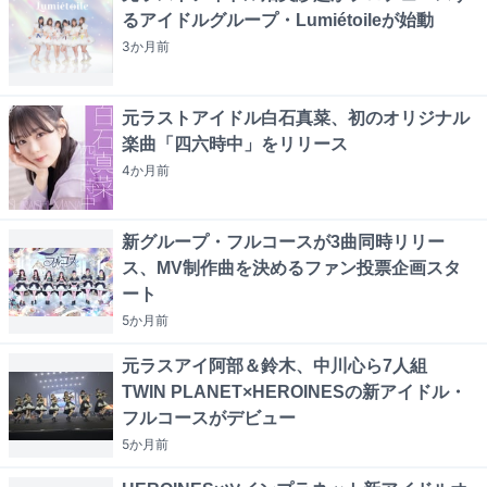
るアイドルグループ・Lumiétoileが始動
3か月
前
元ラストアイドル白石真菜、初のオリジナル
楽曲「四六時中」をリリース
4か月
前
新グループ・フルコースが3曲同時リリー
ス、MV制作曲を決めるファン投票企画スタ
ート
5か月
前
元ラスアイ阿部＆鈴木、中川心ら7人組
TWIN PLANET×HEROINESの新アイドル・
フルコースがデビュー
5か月
前