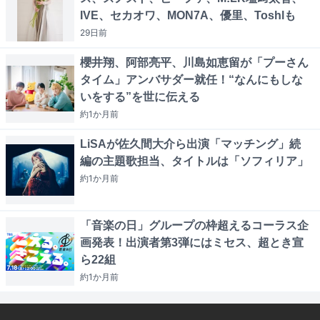
IVE、セカオワ、MON7A、優里、Toshlも
29日
前
櫻井翔、阿部亮平、川島如恵留が「プーさん
タイム」アンバサダー就任！“なんにもしな
いをする”を世に伝える
約1か月
前
LiSAが佐久間大介ら出演「マッチング」続
編の主題歌担当、タイトルは「ソフィリア」
約1か月
前
「音楽の日」グループの枠超えるコーラス企
画発表！出演者第3弾にはミセス、超とき宣
ら22組
約1か月
前