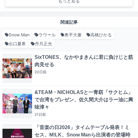
もっと見る
関連記事
Snow Man
ラウール
奥平大兼
高橋ひかる
出口夏希
丹月正光
SixTONES、なかやまきんに君に負けじと筋
肉見せる
20日
前
&TEAM・NICHOLASと一青窈「サクヒム」
で台湾をプレゼン、佐久間大介はラー油に興
味津々
21日
前
「音楽の日2026」タイムテーブル発表！ミ
セス、M!LK、Snow Manら出演者の登場時