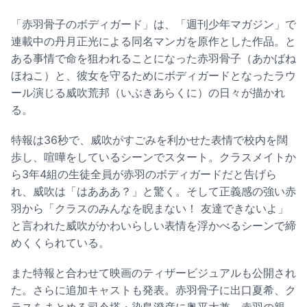
「赤羽骨子のボディガード」は、「週刊少年マガジン」で
連載中の丹月正光による同名マンガを原作とした作品。と
ある事情で命を狙われることになった赤羽骨子（あかばね
ほねこ）と、彼女を守るためにボディガードとなったラウ
ール演じる威吹荒邦（いぶきあらくに）の日々が描かれ
る。
特報は36秒で、威吹がすごみを利かせた表情で校内を闊
歩し、喧嘩をしているシーンでスタート。クラスメイトか
ら3年4組の生徒全員が赤羽のボディガードだと告げら
れ、威吹は「はあああ？」と驚く。そして正義感の強い赤
羽から「クラスのみんなを睨まない！ 友達できないよ」
と言われた威吹がかわいらしい表情を浮かべるシーンで締
めくくられている。
また特報と合わせて映画のティザービジュアルも公開され
た。さらに追加キャストも発表。赤羽骨子に出口夏希、ク