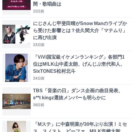
間・歌唱曲は
22日
前
にじさんじ甲斐田晴がSnow Manのライブか
ら受けた影響とは？佐久間大介「マテムり」
に再び出演
23日
前
「ViVi国宝級イケメンランキング」各部門1
位はM!LK山中柔太朗、げんじぶ杢代和人、
SixTONES松村北斗
24日
前
TBS「音楽の日」ダンス企画の曲目発表、
s**t kingz選抜メンバーも明らかに
26日
前
「Mステ」に中森明菜が30年ぶり出演！ミセ
ス、スノスト、ビーファ、M!LK塩﨑太智、