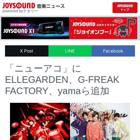
powered by
ナタリー
X Post
LINE
Facebook
「ニューアコ」に
ELLEGARDEN、G-FREAK
FACTORY、yamaら追加