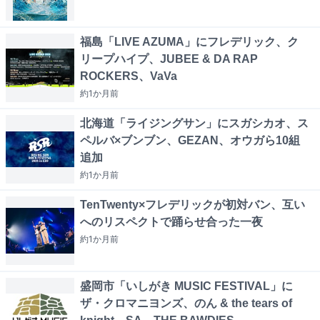
福島「LIVE AZUMA」にフレデリック、ク
リープハイプ、JUBEE & DA RAP
ROCKERS、VaVa
約1か月
前
北海道「ライジングサン」にスガシカオ、ス
ペルバ×ブンブン、GEZAN、オウガら10組
追加
約1か月
前
TenTwenty×フレデリックが初対バン、互い
へのリスペクトで踊らせ合った一夜
約1か月
前
盛岡市「いしがき MUSIC FESTIVAL」に
ザ・クロマニヨンズ、のん & the tears of