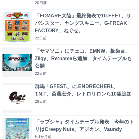
20日
前
「FOMARE大陸」最終発表で10-FEET、サ
バシスター、ヤングスキニー、G-FREAK
FACTORY、ねぐせ。
22日
前
「サマソニ」にチェコ、EMNW、板歯目、
Zilqy、Re:nameら追加 タイムテーブルも
公開
22日
前
群馬「GFEST.」に.ENDRECHERI.、
T.N.T、斎藤宏介、レトロリロンら10組追加
29日
前
「ラブシャ」タイムテーブル発表 今年のト
リはCreepy Nuts、アジカン、Vaundy
約1か月
前