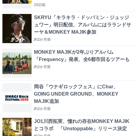
25日
前
SKRYU「キラキラ・ドッパミン・ジュッジ
ュワー」明日配信、アルバムにはラランドサ
ーヤ＆MONKEY MAJIK参加
約2か月
前
MONKEY MAJIKが2年ぶりアルバム
「Frequency」発表、全6都市回るツアーも
約2か月
前
岡谷「ウナギロックフェス」にChar、
GOING UNDER GROUND、MONKEY
MAJIK追加
約2か月
前
JO1川西拓実、憧れの存在MONKEY MAJIK
とコラボ 「Unstoppable」リリース決定
約2か月
前