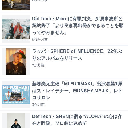
Def Tech・Microに有罪判決、所属事務所と
契約終了「より良き再出発ができることを願
ってやみません」
約2か月
前
ラッパーSPHERE of INFLUENCE、22年ぶ
りのアルバムをリリース
2か月
前
藤巻亮太主催「Mt.FUJIMAKI」出演者第1弾
はストレイテナー、MONKEY MAJIK、レト
ロリロン
3か月
前
Def Tech・SHENに宿る“ALOHA”の心は存
在と呼吸、ソロ曲に込めて