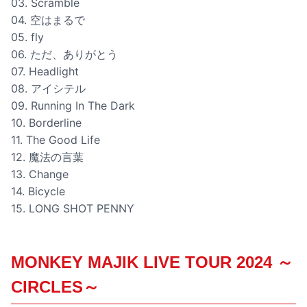
03. Scramble
04. 空はまるで
05. fly
06. ただ、ありがとう
07. Headlight
08. アイシテル
09. Running In The Dark
10. Borderline
11. The Good Life
12. 魔法の言葉
13. Change
14. Bicycle
15. LONG SHOT PENNY
MONKEY MAJIK LIVE TOUR 2024 ～
CIRCLES～