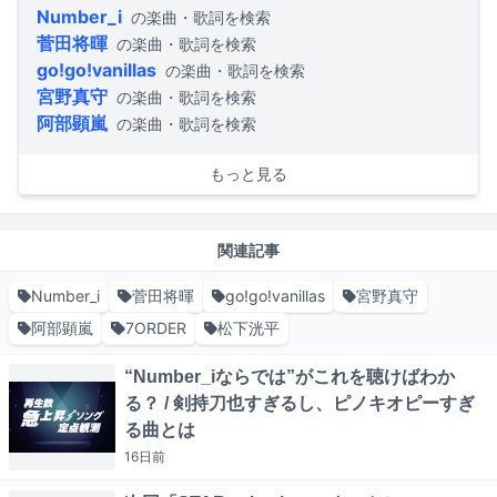
Number_i
の楽曲・歌詞を検索
菅田将暉
の楽曲・歌詞を検索
go!go!vanillas
の楽曲・歌詞を検索
宮野真守
の楽曲・歌詞を検索
阿部顕嵐
の楽曲・歌詞を検索
もっと見る
関連記事
Number_i
菅田将暉
go!go!vanillas
宮野真守
阿部顕嵐
7ORDER
松下洸平
“Number_iならでは”がこれを聴けばわか
る？ / 剣持刀也すぎるし、ピノキオピーすぎ
る曲とは
16日
前