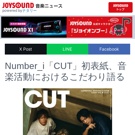
powered by
ナタリー
X Post
LINE
Facebook
Number_i「CUT」初表紙、音
楽活動におけるこだわり語る