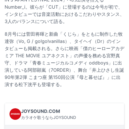
Number_i。彼らが「CUT」に登場するのは今号が初で、
インタビューでは音楽活動におけるこだわりやスタンス、
3人のバランスについて語る。
8月号には菅田将暉と新曲「くじら」をともに制作した牧
達弥（Vo, G / go!go!vanillas）、タイヘイ（Dr）のイン
タビューも掲載される。さらに映画「僕のヒーローアカデ
ミア THE MOVIE ユアネクスト」の声優を務める宮野真
守、ドラマ「青春ミュージカルコメディ oddboys」に出
演している阿部顕嵐（7ORDER）、舞台「井上ひさし生誕
90年第2弾 こまつ座 第150回公演『母と暮せば』」に出
演する松下洸平も登場する。
JOYSOUND.COM
カラオケ歌うならJOYSOUND