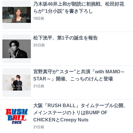
乃木坂46井上和が朗読に初挑戦、松田好花
らが“1分小説”を書き下ろし
19日
前
松下洸平、第1子の誕生を報告
20日
前
宮野真守が“スター”と共演「with MAMO～
STAR～」開催、こっちのけんと登場
21日
前
大阪「RUSH BALL」タイムテーブル公開、
メインステージのトリはBUMP OF
CHICKENとCreepy Nuts
21日
前