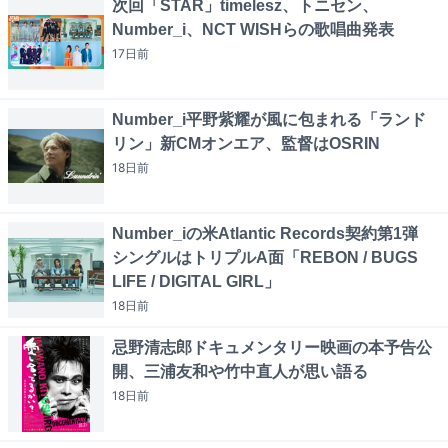
次回「STAR」timelesz、トニセン、
Number_i、NCT WISHらの歌唱曲発表
17日
前
Number_i平野紫耀が風に包まれる「ランド
リン」新CMオンエア、監督はOSRIN
18日
前
Number_iの米Atlantic Records契約第1弾
シングルはトリプルA面「REBON / BUGS
LIFE / DIGITAL GIRL」
18日
前
忌野清志郎ドキュメンタリー映画の本予告公
開、三浦友和や竹中直人が思い語る
18日
前