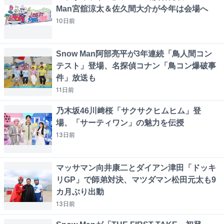
Man宮舘涼太＆佐久間大介が今年は会場へ
10日
前
Snow Man阿部亮平が3年連続「鳥人間コン
テスト」登場、名探偵コナン「鳥コン爆破事
件」放送も
11日
前
乃木坂46川﨑桜「サクサクヒムヒム」登
場、「サーティワン」の魅力を伝授
13日
前
マッサマン向井康二とダイアン津田「ドッキ
リGP」で師弟対決、マツダマン松田元太も9
カ月ぶり出動
13日
前