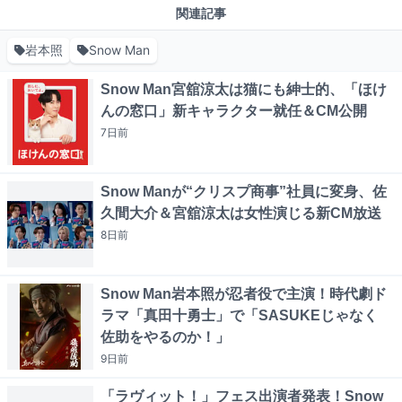
関連記事
岩本照
Snow Man
Snow Man宮舘涼太は猫にも紳士的、「ほけ
んの窓口」新キャラクター就任＆CM公開
7日
前
Snow Manが“クリスプ商事”社員に変身、佐
久間大介＆宮舘涼太は女性演じる新CM放送
8日
前
Snow Man岩本照が忍者役で主演！時代劇ド
ラマ「真田十勇士」で「SASUKEじゃなく
佐助をやるのか！」
9日
前
「ラヴィット！」フェス出演者発表！Snow