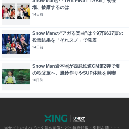
Snow Manが「THE FIRST TAKE」初登
場、披露するのは
14日
前
Snow Manの“アガる楽曲”は？9万6637票の
投票結果を「それスノ」で発表
14日
前
Snow Man岩本照が西武鉄道CM第2弾で夏
の秩父旅へ、風鈴作りやSUP体験を満喫
16日
前
当サイトのすべての文章や画像などの無断転載・引用を禁じます。