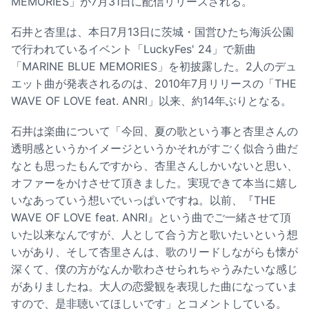
MEMORIES」が7月31日に配信リリースされる。
石井と杏里は、本日7月13日に茨城・国営ひたち海浜公園
で行われているイベント「LuckyFes' 24」で新曲
「MARINE BLUE MEMORIES」を初披露した。2人のデュ
エット曲が発表されるのは、2010年7月リリースの「THE
WAVE OF LOVE feat. ANRI」以来、約14年ぶりとなる。
石井は楽曲について「今回、夏の歌という事と杏里さんの
透明感というかイメージというかそれがすごく似合う曲だ
なとも思ったもんですから、杏里さんしかいないと思い、
オファーをかけさせて頂きました。実現できて本当に嬉し
いなあっていう想いでいっぱいですね。以前、『THE
WAVE OF LOVE feat. ANRI』という曲でご一緒させて頂
いた以来なんですが、人として合う方と歌いたいという想
いがあり、そして杏里さんは、歌のリードしながらも懐が
深くて、僕の方がなんか歌わさせられちゃうみたいな感じ
がありましたね。大人の恋愛観を表現した曲になっていま
すので、是非聴いてほしいです」とコメントしている。