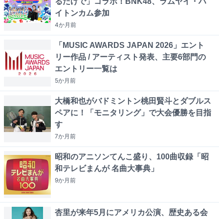
るだけで」コラボ！BNK48、ラムヤイ・ハ
イトンカム参加
4か月
前
「MUSIC AWARDS JAPAN 2026」エント
リー作品 / アーティスト発表、主要6部門の
エントリー一覧は
5か月
前
大橋和也がバドミントン桃田賢斗とダブルス
ペアに！「モニタリング」で大会優勝を目指
す
7か月
前
昭和のアニソンてんこ盛り、100曲収録「昭
和テレビまんが 名曲大事典」
9か月
前
杏里が来年5月にアメリカ公演、歴史ある会