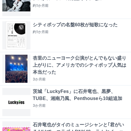
約1か月
前
シティポップの名盤60枚が短歌になった
約1か月
前
杏里のニューヨーク公演がとんでもない盛り
上がりに、アメリカでのシティポップ人気は
本当だった
3か月
前
茨城「LuckyFes」に石井竜也、黒夢、
TUBE、湘南乃風、Penthouseら10組追加
3か月
前
石井竜也がタイのミュージシャンと｢君がい