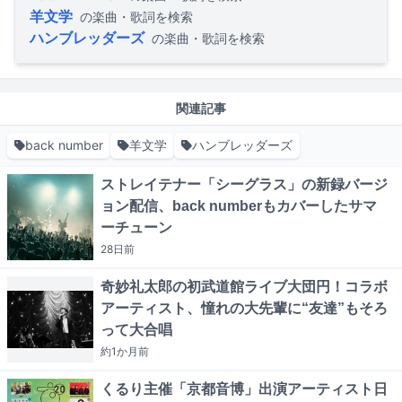
羊文学
の楽曲・歌詞を検索
ハンブレッダーズ
の楽曲・歌詞を検索
関連記事
back number
羊文学
ハンブレッダーズ
ストレイテナー「シーグラス」の新録バージ
ョン配信、back numberもカバーしたサマ
ーチューン
28日
前
奇妙礼太郎の初武道館ライブ大団円！コラボ
アーティスト、憧れの大先輩に“友達”もそろ
って大合唱
約1か月
前
くるり主催「京都音博」出演アーティスト日