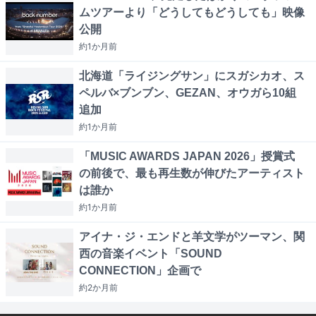
ムツアーより「どうしてもどうしても」映像
公開
約1か月
前
北海道「ライジングサン」にスガシカオ、ス
ペルバ×ブンブン、GEZAN、オウガら10組
追加
約1か月
前
「MUSIC AWARDS JAPAN 2026」授賞式
の前後で、最も再生数が伸びたアーティスト
は誰か
約1か月
前
アイナ・ジ・エンドと羊文学がツーマン、関
西の音楽イベント「SOUND
CONNECTION」企画で
約2か月
前