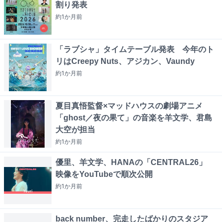
割り発表
約1か月
前
「ラブシャ」タイムテーブル発表 今年のト
リはCreepy Nuts、アジカン、Vaundy
約1か月
前
夏目真悟監督×マッドハウスの劇場アニメ
「ghost／夜の果て」の音楽を羊文学、君島
大空が担当
約1か月
前
優里、羊文学、HANAの「CENTRAL26」
映像をYouTubeで順次公開
約1か月
前
back number、完走したばかりのスタジア