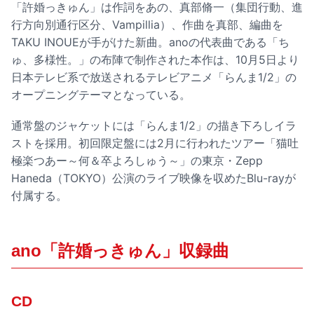
「許婚っきゅん」は作詞をあの、真部脩一（集団行動、進
行方向別通行区分、Vampillia）、作曲を真部、編曲を
TAKU INOUEが手がけた新曲。anoの代表曲である「ち
ゅ、多様性。」の布陣で制作された本作は、10月5日より
日本テレビ系で放送されるテレビアニメ「らんま1/2」の
オープニングテーマとなっている。
通常盤のジャケットには「らんま1/2」の描き下ろしイラ
ストを採用。初回限定盤には2月に行われたツアー「猫吐
極楽つあー～何＆卒よろしゅう～」の東京・Zepp
Haneda（TOKYO）公演のライブ映像を収めたBlu-rayが
付属する。
ano「許婚っきゅん」収録曲
CD