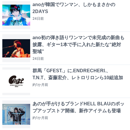
anoが韓国でワンマン、しかもまさかの
2DAYS
24日
前
ano初の弾き語りワンマンで未完成の新曲も
披露、ギター1本で手に入れた新たな“絶対
聖域”
24日
前
群馬「GFEST.」に.ENDRECHERI.、
T.N.T、斎藤宏介、レトロリロンら10組追加
約1か月
前
あのが手がけるブランドHELL BLAUのポッ
プアップストア開催、新作アイテムも登場
約1か月
前