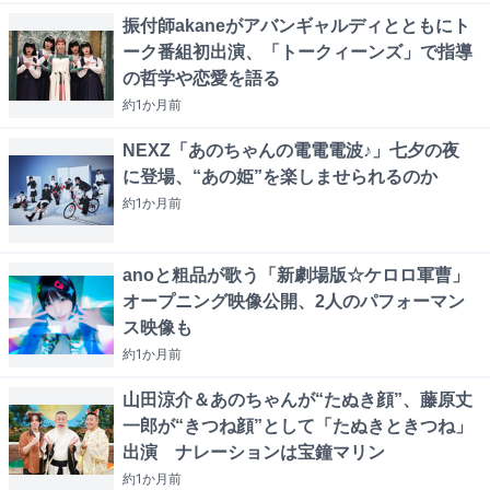
振付師akaneがアバンギャルディとともにト
ーク番組初出演、「トークィーンズ」で指導
の哲学や恋愛を語る
約1か月
前
NEXZ「あのちゃんの電電電波♪」七夕の夜
に登場、“あの姫”を楽しませられるのか
約1か月
前
anoと粗品が歌う「新劇場版☆ケロロ軍曹」
オープニング映像公開、2人のパフォーマン
ス映像も
約1か月
前
山田涼介＆あのちゃんが“たぬき顔”、藤原丈
一郎が“きつね顔”として「たぬきときつね」
出演 ナレーションは宝鐘マリン
約1か月
前