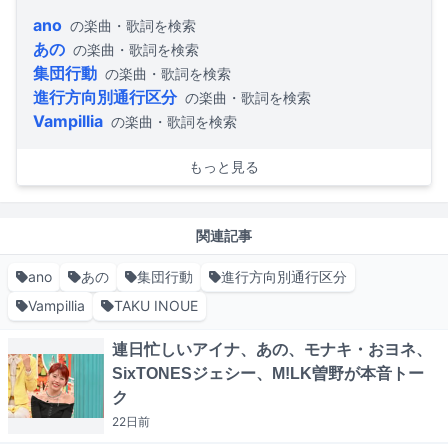
ano
の楽曲・歌詞を検索
あの
の楽曲・歌詞を検索
集団行動
の楽曲・歌詞を検索
進行方向別通行区分
の楽曲・歌詞を検索
Vampillia
の楽曲・歌詞を検索
もっと見る
関連記事
ano
あの
集団行動
進行方向別通行区分
Vampillia
TAKU INOUE
連日忙しいアイナ、あの、モナキ・おヨネ、
SixTONESジェシー、M!LK曽野が本音トー
ク
22日
前