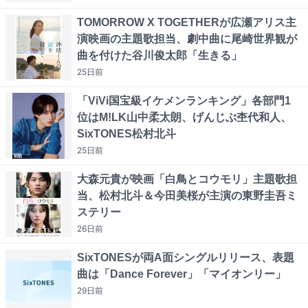
TOMORROW X TOGETHERが広瀬アリス主
演映画の主題歌担当、劇中曲に尾崎世界観が
曲を付けた谷川俊太郎「生きる」
25日
前
「ViVi国宝級イケメンランキング」各部門1
位はM!LK山中柔太朗、げんじぶ杢代和人、
SixTONES松村北斗
25日
前
大森元貴が映画「白鳥とコウモリ」主題歌担
当、松村北斗＆今田美桜が主演の東野圭吾ミ
ステリー
26日
前
SixTONESが両A面シングルリリース、表題
曲は「Dance Forever」「マイオンリー」
29日
前