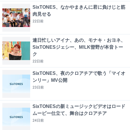
SixTONES、なかやまきんに君に負けじと筋
肉見せる
22日
前
連日忙しいアイナ、あの、モナキ・おヨネ、
SixTONESジェシー、M!LK曽野が本音トー
ク
22日
前
SixTONES、夜のクロアチアで歌う「マイオ
ンリー」MV公開
23日
前
SixTONESの新ミュージックビデオはロード
ムービー仕立て、舞台はクロアチア
24日
前