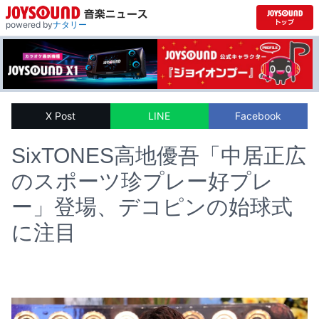
powered by
ナタリー
X Post
LINE
Facebook
SixTONES高地優吾「中居正広
のスポーツ珍プレー好プレ
ー」登場、デコピンの始球式
に注目