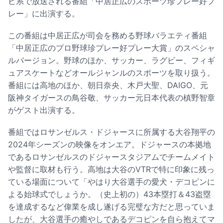
ビ系で放送される番組「中居正広のスポーツ珍プレー好プ
レー」に出演する。
この番組は中居正広が司会を務める野球バラエティ番組
「中居正広のプロ野球珍プレー好プレー大賞」のスペシャ
ルバージョン。野球のほか、サッカー、ラグビー、フィギ
ュアスケートなどオールジャンルのスポーツを取り扱う。
番組には高地のほか、朝日奈央、木戸大聖、DAIGO、元
阪神タイガースの鳥谷敬、サッカー元日本代表の槙野智章
がゲスト出演する。
番組ではロサンゼルス・ドジャースに所属する大谷翔平の
2024年シーズンの映像をオンエア。ドジャースの本拠地
であるロサンゼルスのドジャースタジアムでチームメイト
や監督に取材も行う。高地は大谷のVTRで特に印象に残っ
ている場面について「やはり大谷選手の愛犬・デコピンに
よる始球式でしょうか。（史上初の）43本塁打＆43盗塁
を達成するなど偉業を成し遂げる完璧な方だと思っていま
したが、大谷選手の癒やしであるデコピンを自ら抱えてマ