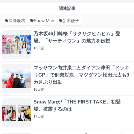
関連記事
深澤辰哉
Snow Man
新木優子
乃木坂46川﨑桜「サクサクヒムヒム」登
場、「サーティワン」の魅力を伝授
16日
前
マッサマン向井康二とダイアン津田「ドッキ
リGP」で師弟対決、マツダマン松田元太も9
カ月ぶり出動
16日
前
Snow Manが「THE FIRST TAKE」初登
場、披露するのは
17日
前