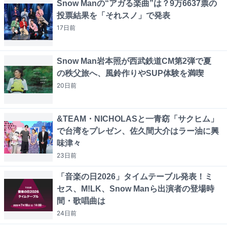
Snow Manの“アガる楽曲”は？9万6637票の
投票結果を「それスノ」で発表
17日
前
Snow Man岩本照が西武鉄道CM第2弾で夏
の秩父旅へ、風鈴作りやSUP体験を満喫
20日
前
&TEAM・NICHOLASと一青窈「サクヒム」
で台湾をプレゼン、佐久間大介はラー油に興
味津々
23日
前
「音楽の日2026」タイムテーブル発表！ミ
セス、M!LK、Snow Manら出演者の登場時
間・歌唱曲は
24日
前