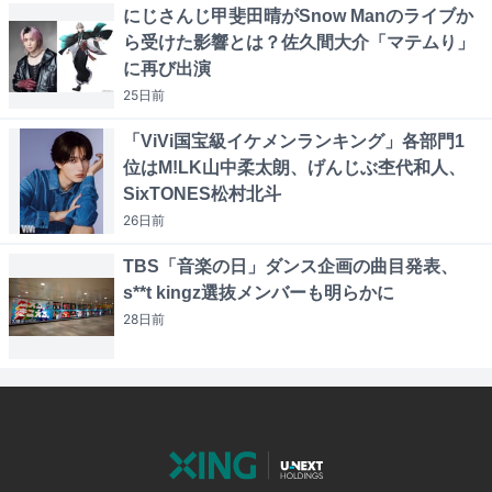
にじさんじ甲斐田晴がSnow Manのライブか
ら受けた影響とは？佐久間大介「マテムり」
に再び出演
25日
前
「ViVi国宝級イケメンランキング」各部門1
位はM!LK山中柔太朗、げんじぶ杢代和人、
SixTONES松村北斗
26日
前
TBS「音楽の日」ダンス企画の曲目発表、
s**t kingz選抜メンバーも明らかに
28日
前