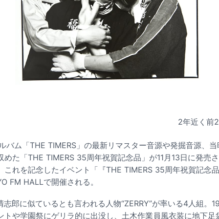
2年近く前
1stアルバム「THE TIMERS」の最新リマスター音源や発掘音源
た「THE TIMERS 35周年祝賀記念品」が11月13日に発
は、これを記念したイベント「『THE TIMERS 35周年祝賀記
O FM HALLで開催される。
忌野清志郎に似ているとも言われる人物“ZERRY”が率いる4人組。19
ントや学園祭にゲリラ的に出没し、土木作業員風衣装に地下足