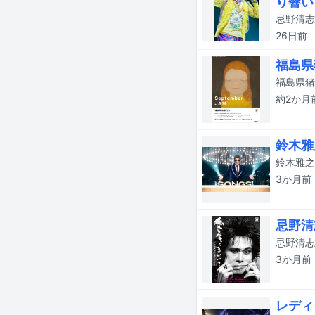
り響い
26日
前
福島県
約2か月
鈴木雅
鈴木雅之
3か月
前
忌野清
3か月
前
レディ