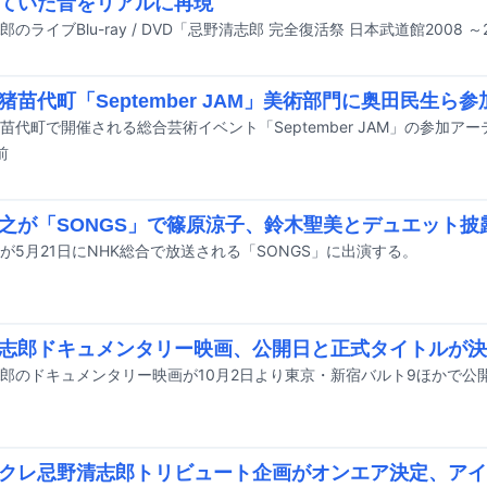
ていた音をリアルに再現
猪苗代町「September JAM」美術部門に奥田民生ら
前
之が「SONGS」で篠原涼子、鈴木聖美とデュエット披
が5月21日にNHK総合で放送される「SONGS」に出演する。
志郎ドキュメンタリー映画、公開日と正式タイトルが決
クレ忌野清志郎トリビュート企画がオンエア決定、アイナや