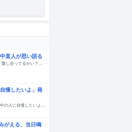
中直人が思い語る
10月2日より新宿バルト9ほかで公開される忌野清志郎のドキュメンタリー映画「愛し合ってるかい？ 忌野清志郎が教えてくれた」の本予告映像が公開された。
自慢したいよ」発
忌野清志郎の楽曲「世界中の人に自慢したいよ」の世界観を表現した絵本「世界中の人に自慢したいよ」が、9月18日にリットーミュージックより発売される。
よみがえる、当日鳴