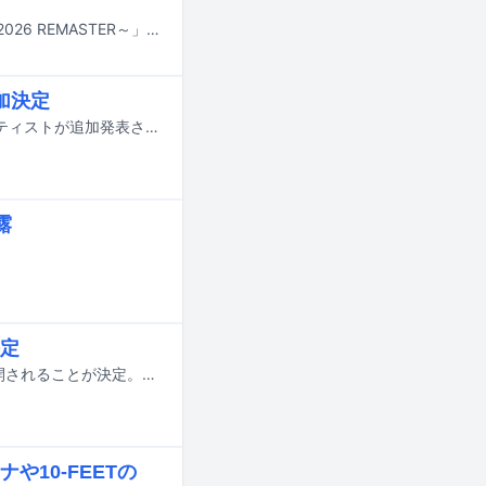
忌野清志郎のライブBlu-ray / DVD「忌野清志郎 完全復活祭 日本武道館2008 ～2026 REMASTER～」が9月30日にリリースされる。
参加決定
福島県猪苗代町で開催される総合芸術イベント「September JAM」の参加アーティストが追加発表された。
露
定
忌野清志郎のドキュメンタリー映画が10月2日より東京・新宿バルト9ほかで公開されることが決定。正式タイトルが「愛し合ってるかい？ 忌野清志郎が教えてくれた」であることが発表された。
10-FEETの