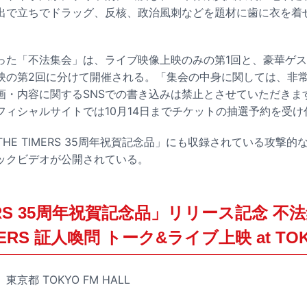
出で立ちでドラッグ、反核、政治風刺などを題材に歯に衣を着
った「不法集会」は、ライブ映像上映のみの第1回と、豪華ゲ
映の第2回に分けて開催される。「集会の中身に関しては、非
画・内容に関するSNSでの書き込みは禁止とさせていただきま
フィシャルサイトでは10月14日までチケットの抽選予約を受け
「THE TIMERS 35周年祝賀記念品」にも収録されている攻撃
ックビデオが公開されている。
MERS 35周年祝賀記念品」リリース記念 不法
MERS 証人喚問 トーク&ライブ上映 at TOK
東京都 TOKYO FM HALL