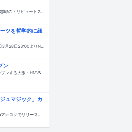
昨年12月にライブイベント「FM802 RADIO CRAZY 2025」で披露された忌野清志郎のトリビュートステージ「忌野清志郎 ナニワ・サリバン・ショー ー令和残侠伝ー」の模様が、5月3日21:00～22:00に放送されるFM802「802 BINTANG GARDEN『忌野清志郎 ナニワ・サリバン・ショー ー令和残侠伝ー』LIVE ON AIR!!」内でオンエアされる。
ーツを哲学的に紐
香取慎吾と岡崎体育が出演する音楽番組「偏愛ミュージックサロン #2」が、本日3月28日23:00よりNHK総合で放送される。
プン
RCサクセションと忌野清志郎のポップアップストアが、4月24日にグランドオープンする大阪・HMV&BOOKS NAMBAにて同日より開催される。
ジュマジック」カ
生音バンドのデビュー作「い・け・な・いルージュマジック」が2月18日に7inchアナログでリリースされる。