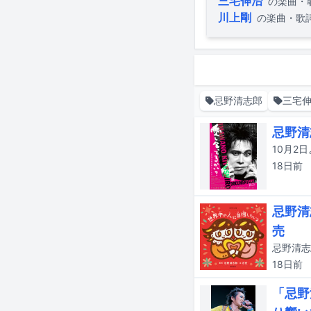
三宅伸治
の楽曲・
川上剛
の楽曲・歌
忌野清志郎
三宅
忌野清
18日
前
忌野清
売
18日
前
「忌野