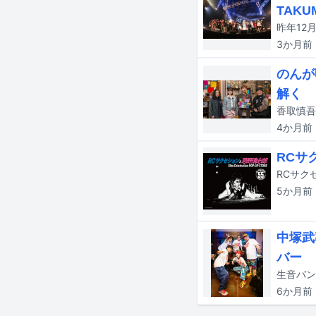
TAK
3か月
前
のんが
解く
4か月
前
RCサ
5か月
前
中塚武
バー
6か月
前