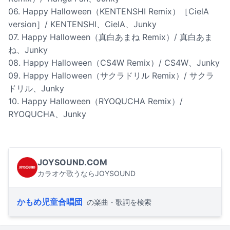
06. Happy Halloween（KENTENSHI Remix）［CielA
version］/ KENTENSHI、CielA、Junky
07. Happy Halloween（真白あまね Remix）/ 真白あま
ね、Junky
08. Happy Halloween（CS4W Remix）/ CS4W、Junky
09. Happy Halloween（サクラドリル Remix）/ サクラ
ドリル、Junky
10. Happy Halloween（RYOQUCHA Remix）/
RYOQUCHA、Junky
JOYSOUND.COM
カラオケ歌うならJOYSOUND
かもめ児童合唱団
の楽曲・歌詞を検索