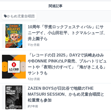
関連記事
かもめ児童合唱団
10周年「芋煮ロックフェスティバル」にサ
ニーデイ、小山田壮平、トクマルシューゴ、
井上園子ら
11か月
前
「レコードの日 2025」DAY2で浜崎あゆみ
やBONNIE PINKのLP発売、ブルハトリビュ
ートや「夜明けのすべて」「海がきこえる」
サントラも
12か月
前
ZAZEN BOYSが日比谷で地獄のTHE
MATSURI SESSION、かもめ児童合唱団と
松重豊も参加
約1年
前