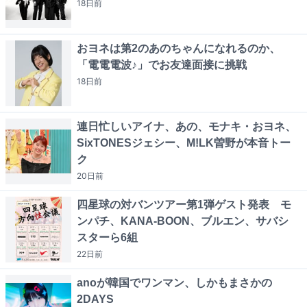
18日
前
おヨネは第2のあのちゃんになれるのか、
「電電電波♪」でお友達面接に挑戦
18日
前
連日忙しいアイナ、あの、モナキ・おヨネ、
SixTONESジェシー、M!LK曽野が本音トー
ク
20日
前
四星球の対バンツアー第1弾ゲスト発表 モ
ンパチ、KANA-BOON、ブルエン、サバシ
スターら6組
22日
前
anoが韓国でワンマン、しかもまさかの
2DAYS