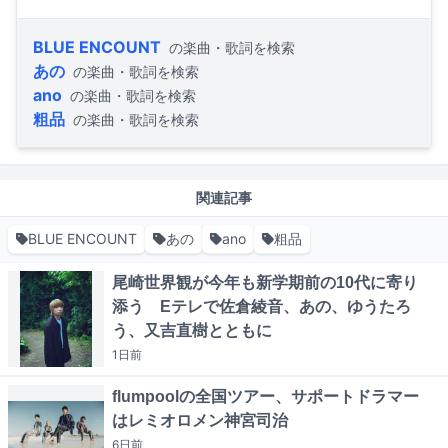
BLUE ENCOUNT
の楽曲・歌詞を検索
あの
の楽曲・歌詞を検索
ano
の楽曲・歌詞を検索
粗品
の楽曲・歌詞を検索
関連記事
BLUE ENCOUNT
あの
ano
粗品
尾崎世界観が今年も新学期前の10代に寄り
添う Eテレで佐倉綾音、あの、ゆうたろ
う、又吉直樹とともに
1日
前
flumpoolの全国ツアー、サポートドラマー
はレミオロメン神宮司治
6日
前