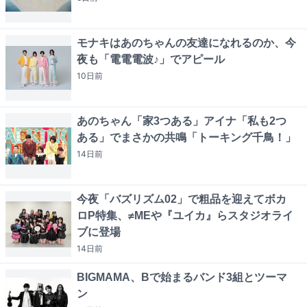
モナキはあのちゃんの友達になれるのか、今
夜も「電電電波♪」でアピール
10日
前
あのちゃん「家3つある」アイナ「私も2つ
ある」でまさかの共鳴「トーキング千鳥！」
14日
前
今夜「バズリズム02」で粗品を迎えてボカ
ロP特集、≠MEや『ユイカ』らスタジオライ
ブに登場
14日
前
BIGMAMA、Bで始まるバンド3組とツーマ
ン