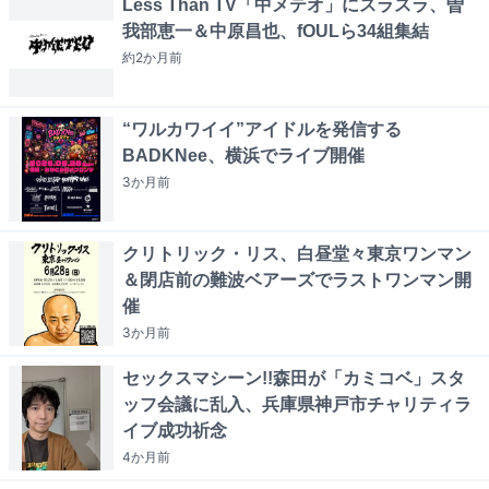
Less Than TV「中メテオ」にスラスラ、曽
我部恵一＆中原昌也、fOULら34組集結
約2か月
前
“ワルカワイイ”アイドルを発信する
BADKNee、横浜でライブ開催
3か月
前
クリトリック・リス、白昼堂々東京ワンマン
＆閉店前の難波ベアーズでラストワンマン開
催
3か月
前
セックスマシーン!!森田が「カミコベ」スタ
ッフ会議に乱入、兵庫県神戸市チャリティラ
イブ成功祈念
4か月
前