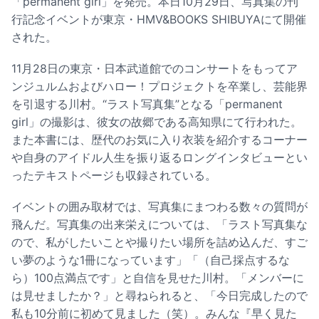
「permanent girl」を発売。本日10月29日、写真集の刊
行記念イベントが東京・HMV&BOOKS SHIBUYAにて開催
された。
11月28日の東京・日本武道館でのコンサートをもってア
ンジュルムおよびハロー！プロジェクトを卒業し、芸能界
を引退する川村。“ラスト写真集”となる「permanent
girl」の撮影は、彼女の故郷である高知県にて行われた。
また本書には、歴代のお気に入り衣装を紹介するコーナー
や自身のアイドル人生を振り返るロングインタビューとい
ったテキストページも収録されている。
イベントの囲み取材では、写真集にまつわる数々の質問が
飛んだ。写真集の出来栄えについては、「ラスト写真集な
ので、私がしたいことや撮りたい場所を詰め込んだ、すご
い夢のような1冊になっています」「（自己採点するな
ら）100点満点です」と自信を見せた川村。「メンバーに
は見せましたか？」と尋ねられると、「今日完成したので
私も10分前に初めて見ました（笑）。みんな『早く見た