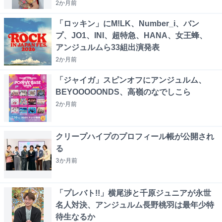
2か月
前
「ロッキン」にM!LK、Number_i、バン
プ、JO1、INI、超特急、HANA、女王蜂、
アンジュルムら33組出演発表
2か月
前
「ジャイガ」スピンオフにアンジュルム、
BEYOOOOONDS、高嶺のなでしこら
2か月
前
クリープハイプのプロフィール帳が公開され
る
3か月
前
「プレバト!!」横尾渉と千原ジュニアが永世
名人対決、アンジュルム長野桃羽は最年少特
待生なるか