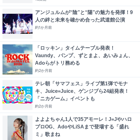
アンジュルムが“陰”と“陽”の魅力を発揮！9
人の絆と未来を確かめ合った武道館公演
約1か月
前
「ロッキン」タイムテーブル発表！
Vaundy、バンプ、ずとまよ、あいみょん、
Adoらがトリ務める
約2か月
前
テレ朝「サマフェス」ライブ第1弾でモナ
キ、Juice=Juice、ゲンジブら24組発表！
「ニカゲーム」イベントも
約2か月
前
よよよちゃん1人で35アモーレ！J=Jやハロ
プロOG、AdoやLiSAまで登場する「盛れ
ミ」歌まね