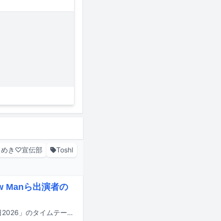
きめき♡宣伝部
Toshl
w Manら出演者の
明日7月18日にTBS系で8時間にわたって放送される夏の大型音楽特番「音楽の日2026」のタイムテーブルが発表された。