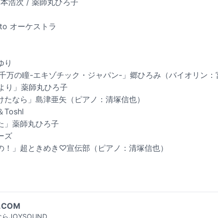
/ 宮本浩次 / 薬師丸ひろ子
erto オーケストラ
ゆり
4千万の瞳-エキゾチック・ジャパン-」郷ひろみ（バイオリン：
劇”より」薬師丸ひろ子
けたなら」島津亜矢（ピアノ：清塚信也）
oshl
た」薬師丸ひろ子
ーズ
の！」超ときめき♡宣伝部（ピアノ：清塚信也）
.COM
らJOYSOUND