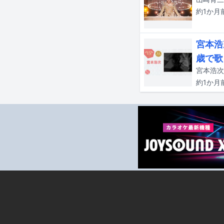
約1か月
宮本浩
歳で歌
約1か月