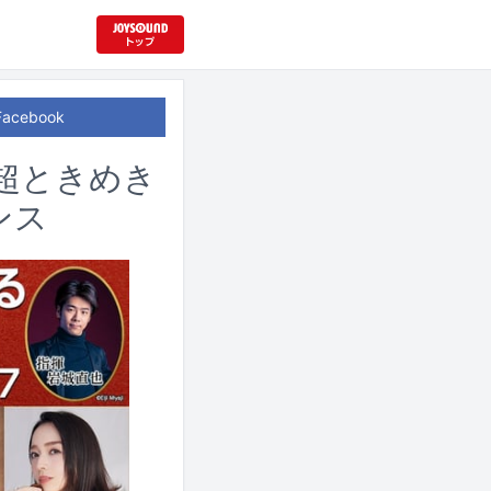
Facebook
、超ときめき
ンス