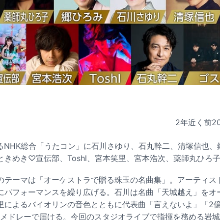
2年近く前
2
れるNHK総合「うたコン」に石川さゆり、石丸幹二、清塚信也
ときめき♡宣伝部、Toshl、宮本笑里、宮本浩次、薬師丸ひろ
のテーマは「オーケストラで贈る珠玉の名曲集」。アーティス
にパフォーマンスを繰り広げる。石川は名曲「天城越え」をオ
里によるバイオリンの音色とともに代表曲「言えないよ」「2億
をメドレーで届ける。今回のスタジオライブで指揮を務める岩