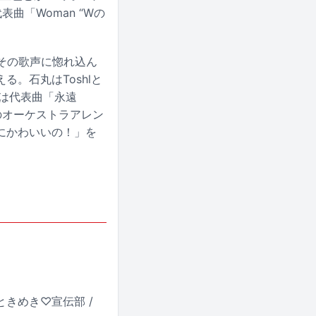
「Woman “Wの
その歌声に惚れ込ん
。石丸はToshlと
は代表曲「永遠
のオーケストラアレン
にかわいいの！」を
超ときめき♡宣伝部 /