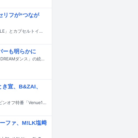
セリフが“つなが
超ときめき♡宣伝部がパーソナリティを務めるニッポン放送「超ときめき♡STYLE」とカプセルトイ専門店「ガチャガチャの森」によるコラボアイテム「コラボ つながる！アクリルチャーム」の発売が決定した。
ンバーも明らかに
7月18日にオンエアされるTBS系の夏の大型音楽特番「音楽の日2026」の企画「DREAMダンス」の続報が明らかに。番組の出演アーティスト第4弾やそのほかの企画詳細も発表された。
とき宣、B&ZAI、
7月4日と18日の2週連続で放送される、NHK総合の音楽番組「Venue101」のスピンオフ特番「Venue101 EXTRA」。このうち18日放送回の詳細が発表された。
ーファ、M!LK塩﨑