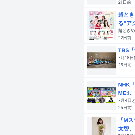
21日
前
超とき
る”ア
22日
前
TBS
25日
前
NHK「
ME:
25日
前
「Mス
太智、