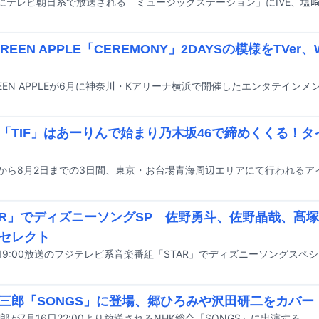
 GREEN APPLE「CEREMONY」2DAYSの模様をTVe
「TIF」はあーりんで始まり乃木坂46で締めくくる！
AR」でディズニーソングSP 佐野勇斗、佐野晶哉、髙
セレクト
三郎「SONGS」に登場、郷ひろみや沢田研二をカバー
郎が7月16日22:00より放送されるNHK総合「SONGS」に出演する。