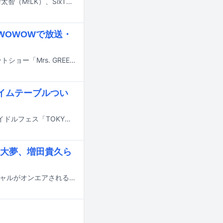
7月17日にテレビ朝日系で放送される「ミュージックステーション」にIVE、塩﨑太智（M!LK）、SixTONES、Snow Man、SEKAI NO OWARI、Toshl、中森明菜、BE:FIRST、Mrs. GREEN APPLE、MON7A、優里が出演する。
r、WOWOWで放送・
Mrs. GREEN APPLEが6月に神奈川・Kアリーナ横浜で開催したエンタテインメントショー「Mrs. GREEN APPLE presents『CEREMONY』2026」の模様が、8月22、23日にTVerおよびWOWOWで放送・配信される。
タイムテーブルつい
7月31日から8月2日までの3日間、東京・お台場青海周辺エリアにて行われるアイドルフェス「TOKYO IDOL FESTIVAL 2026 supported by にしたんクリニック」のタイムテーブルが発表された。
塚大夢、増田貴久ら
7月16日19:00放送のフジテレビ系音楽番組「STAR」でディズニーソングスペシャルがオンエアされる。