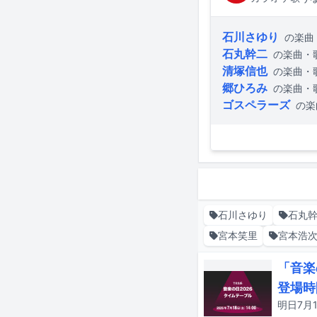
石川さゆり
の楽曲
石丸幹二
の楽曲・
清塚信也
の楽曲・
郷ひろみ
の楽曲・
ゴスペラーズ
の楽
石川さゆり
石丸
宮本笑里
宮本浩
「音楽
登場時