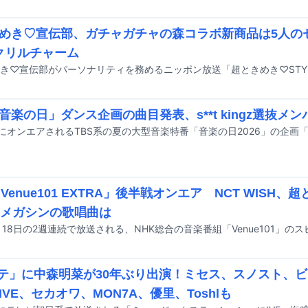
めき♡宣伝部、ガチャガチャの森コラボ新商品は5人の
クリルチャーム
「音楽の日」ダンス企画の曲目発表、s**t kingz選抜メ
Venue101 EXTRA」後半戦オンエア NCT WISH、超
I、メガシンの歌唱曲は
テ」に中森明菜が30年ぶり出演！ミセス、スノスト、ビ
IVE、セカオワ、MON7A、優里、Toshlも