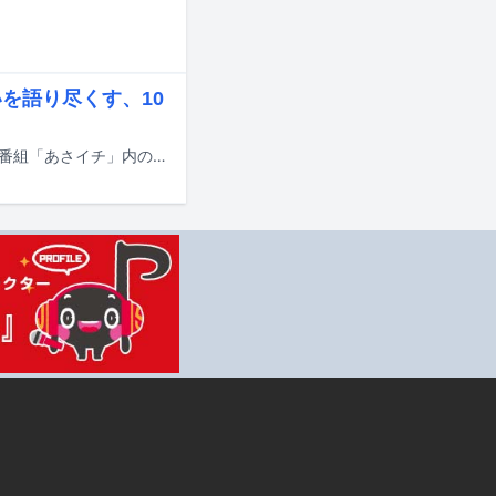
を語り尽くす、10
宮本浩次（エレファントカシマシ）が7月10日にNHK総合で放送される朝の情報番組「あさイチ」内のコーナー「プレミアムトーク」「特選！エンタ」に出演する。