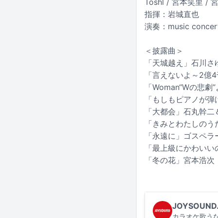
Toshl / 宮本笑里 
指揮：岩城直也
演奏：music conc
＜披露曲＞
「天城越え」石川さ
「言えないよ～2億
「Woman“Wの悲
「もしもピアノが弾
「大都会」石丸幹二＆T
「きみとわたしのう
「永遠に」ゴスペラ
「最上級にかわいい
「冬の花」宮本浩次
JOYSOUND
カラオケ歌うな