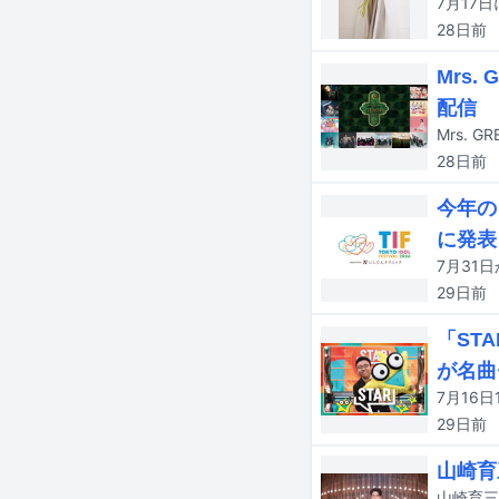
28日
前
Mrs.
配信
28日
前
今年の
に発表
29日
前
「ST
が名曲
29日
前
山崎育
山崎育三