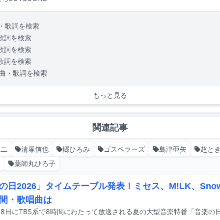
・歌詞を検索
歌詞を検索
歌詞を検索
歌詞を検索
曲・歌詞を検索
もっと見る
関連記事
幹二
清塚信也
郷ひろみ
ゴスペラーズ
島津亜矢
超と
次
薬師丸ひろ子
の日2026」タイムテーブル発表！ミセス、M!LK、Sno
間・歌唱曲は