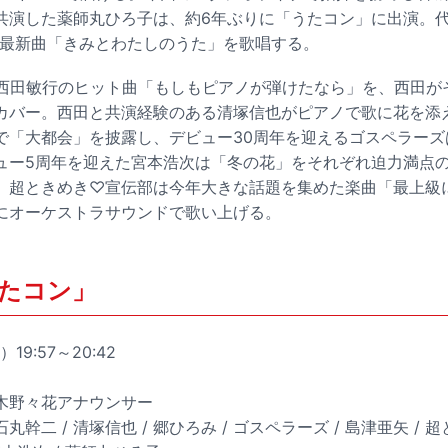
演した薬師丸ひろ子は、約6年ぶりに「うたコン」に出演。代表曲
、最新曲「きみとわたしのうた」を歌唱する。
た西田敏行のヒット曲「もしもピアノが弾けたなら」を、西田が
カバー。西田と共演経験のある清塚信也がピアノで歌に花を添える
で「大都会」を披露し、デビュー30周年を迎えるゴスペラーズ
ュー5周年を迎えた宮本浩次は「冬の花」をそれぞれ迫力満点
。超ときめき♡宣伝部は今年大きな話題を集めた楽曲「最上級
にオーケストラサウンドで歌い上げる。
うたコン」
19:57～20:42
赤木野々花アナウンサー
丸幹二 / 清塚信也 / 郷ひろみ / ゴスペラーズ / 島津亜矢 / 