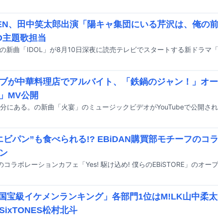
EEN、田中笑太郎出演「陽キャ集団にいる芹沢は、俺の
D主題歌担当
ブが中華料理店でアルバイト、「鉄鍋のジャン！」オー
」MV公開
分にある。の新曲「火宴」のミュージックビデオがYouTubeで公開さ
エビパン”も食べられる!? EBiDAN購買部モチーフの
ン
Vi国宝級イケメンランキング」各部門1位はM!LK山中柔
SixTONES松村北斗