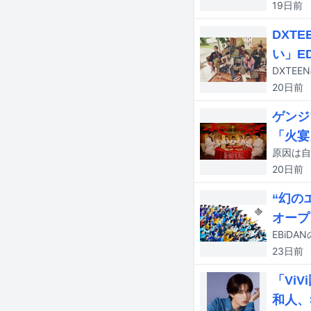
19日
前
DXT
い」E
20日
前
ゲンジ
「火宴
原因は自
20日
前
“幻の
オープ
23日
前
「Vi
和人、