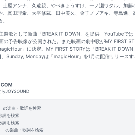
、土屋アンナ、久遠親、やべきょうすけ、一ノ瀬ワタル、加藤
や、真田理希、大平修蔵、田中美久、金子ノブアキ、寺島進、高
る。
Yは主題歌として新曲「BREAK IT DOWN」を提供。YouTubeでは「
画の予告映像が公開された。また映画の劇中歌がMY FIRST ST
y「magicHour」に決定。MY FIRST STORYは「BREAK IT 
、Sunday, Mondayは「magicHour」を1月に配信リリース
.COM
らJOYSOUND
Y
の楽曲・歌詞を検索
歌詞を検索
歌詞を検索
。
の楽曲・歌詞を検索