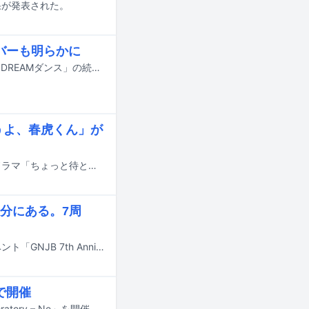
結果が発表された。
ンバーも明らかに
7月18日にオンエアされるTBS系の夏の大型音楽特番「音楽の日2026」の企画「DREAMダンス」の続報が明らかに。番組の出演アーティスト第4弾やそのほかの企画詳細も発表された。
うよ、春虎くん」が
俳優の中川翼、桜木雅哉（原因は自分にある。）がダブル主演を務めるMBS系ドラマ「ちょっと待とうよ、春虎くん」が、8月13日からMBSドラマフィル枠で放送されることが決定した。
分にある。7周
原因は自分にある。が、本日7月7日に東京・立川ステージガーデンでライブイベント「GNJB 7th Anniversary 原因は君にもある。」を開催した。
市で開催
原因は自分にある。が12月にファンクラブツアー「GNJB FC Limited Tour Laboratory – Ne」を開催する。