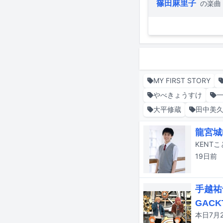
篠田麻里子
の楽曲
MY FIRST STORY
やべきょうすけ
大平修蔵
田中美
龍宮城
19日
前
手越祐
GACK