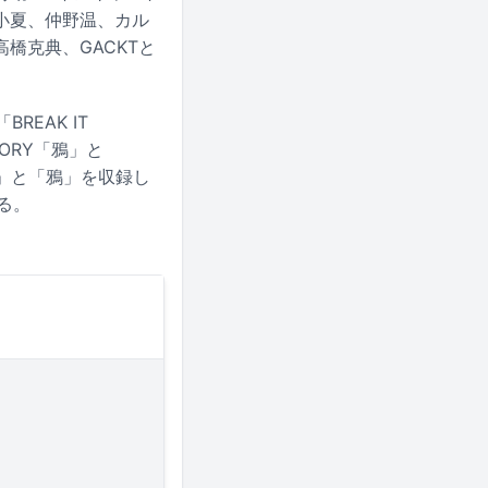
小夏、仲野温、カル
橋克典、GACKTと
BREAK IT
ORY「鴉」と
DOWN」と「鴉」を収録し
する。