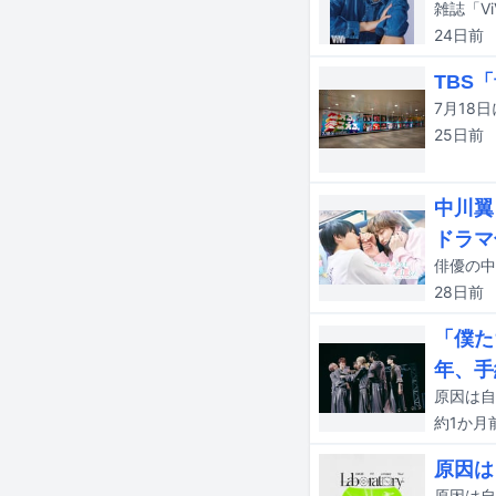
雑誌「V
24日
前
TBS
25日
前
中川翼
ドラマ
28日
前
「僕た
年、手
約1か月
原因は