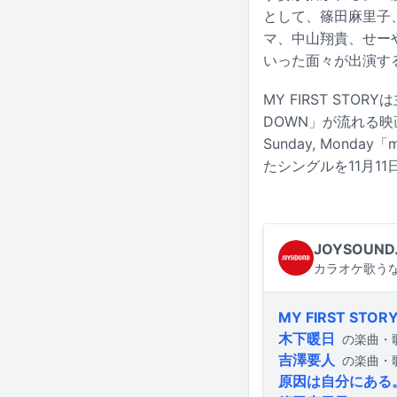
として、篠田麻里子
マ、中山翔貴、せー
いった面々が出演す
MY FIRST STOR
DOWN」が流れる映
Sunday, Monda
たシングルを11月11日
JOYSOUND
カラオケ歌うな
MY FIRST STOR
木下暖日
の楽曲・
吉澤要人
の楽曲・
原因は自分にある