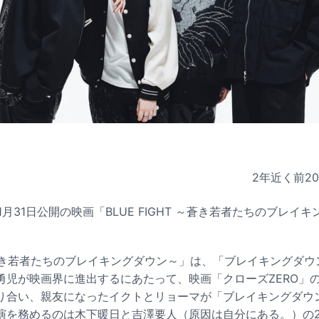
2年近く前
2
ORYが1月31日公開の映画「BLUE FIGHT ～蒼き若者たちのブレ
T ～蒼き若者たちのブレイキングダウン～」は、「ブレイキングダ
勇児が映画界に進出するにあたって、映画「クローズZERO」
り合い、親友になったイクトとリョーマが「ブレイキングダウ
演を務めるのは木下暖日と吉澤要人（原因は自分にある。）の