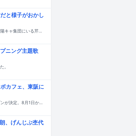
前だと様子がおかし
DXTEENの新曲「IDOL」が8月10日深夜に読売テレビでスタートする新ドラマ「陽キャ集団にいる芹沢は、俺の前だと様子がおかしい」のエンディング主題歌に決定した。
プニング主題歌
れた。
コラボカフェ、東阪に
EBiDANのコラボレーションカフェ「Yes! 駆け込め! 僕らのEBiSTORE」のオープンが決定。8月1日から16日までの期間、東京・SHIBUYA TSUTAYAをメイン会場に実施され、大阪・LE GARAGE 梅田 蔦屋書店でもサテライト開催される。
太朗、げんじぶ杢代