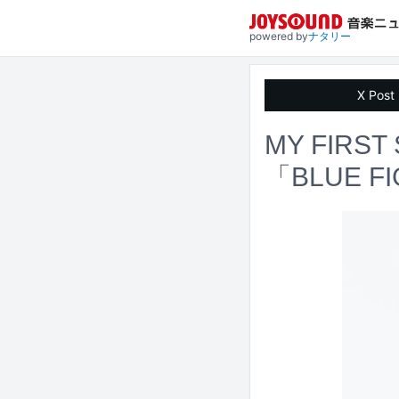
powered by
ナタリー
X Post
MY FIR
「BLUE 