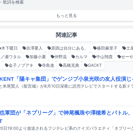
・歌詞を検索
もっと見る
関連記事
木下暖日
吉澤要人
原因は自分にある。
篠田麻里子
土
一ノ瀬ワタル
加藤小夏
仲野温
カルマ
中山翔貴
せー
久
金子ノブアキ
寺島進
高橋克典
GACKT
KENT「陽キャ集団」でゲンジブ小泉光咲の友人役演じ
也軍団が「ネプリーグ」で神尾楓珠や澤穂希とバトル、
T