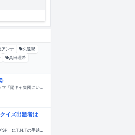
屋アンナ
久遠親
や
真田理希
る
KENTこと米尾賢人（龍宮城）が8月10日深夜に読売テレビでスタートする新ドラマ「陽キャ集団にいる芹沢は、俺の前だと様子がおかしい」に出演する。
クイズ出題者は
本日7月20日19:00より放送されるフジテレビ系のクイズバラエティ「ネプリーグSP」にT.N.Tの手越祐也とFurutatsu、そしてGACKTが出演する。