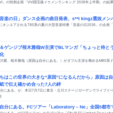
iVi」の恒例企画「ViVi国宝級イケメンランキング 2026年上半期」の
「音楽の日」ダンス企画の曲目発表、s**t kingz選抜メ
＆ゲンジブ桜木雅哉W主演でBLマンガ「ちょっと待と
化
ちはこの世界の大きな“原因”になるんだから」原因は自
紙で伝え確かめ合った7人の絆
前
自分にある。FCツアー「Laboratory – Ne」全国5都