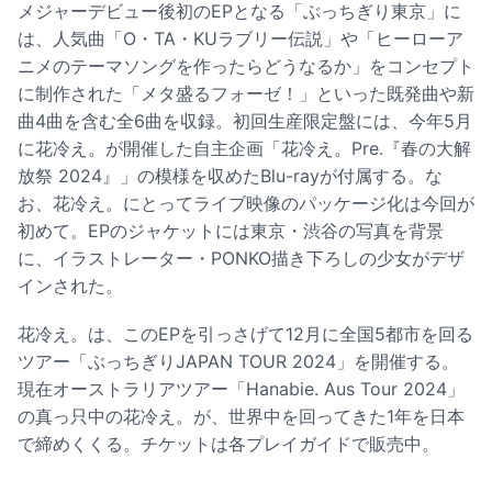
メジャーデビュー後初のEPとなる「ぶっちぎり東京」に
は、人気曲「O・TA・KUラブリー伝説」や「ヒーローア
ニメのテーマソングを作ったらどうなるか」をコンセプト
に制作された「メタ盛るフォーゼ！」といった既発曲や新
曲4曲を含む全6曲を収録。初回生産限定盤には、今年5月
に花冷え。が開催した自主企画「花冷え。Pre.『春の大解
放祭 2024』」の模様を収めたBlu-rayが付属する。な
お、花冷え。にとってライブ映像のパッケージ化は今回が
初めて。EPのジャケットには東京・渋谷の写真を背景
に、イラストレーター・PONKO描き下ろしの少女がデザ
インされた。
花冷え。は、このEPを引っさげて12月に全国5都市を回る
ツアー「ぶっちぎりJAPAN TOUR 2024」を開催する。
現在オーストラリアツアー「Hanabie. Aus Tour 2024」
の真っ只中の花冷え。が、世界中を回ってきた1年を日本
で締めくくる。チケットは各プレイガイドで販売中。