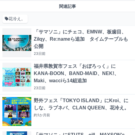
関連記事
花冷え。
「サマソニ」にチェコ、EMNW、板歯目、
Zilqy、Re:nameら追加 タイムテーブルも
公開
23日
前
福井県敦賀市フェス「おぼろっく」に
KANA-BOON、BAND-MAID、NEK!、
Maki、wacciら14組追加
23日
前
野外フェス「TOKYO ISLAND」にKroi、に
しな、ラブネバ、CLAN QUEEN、花冷え。
約1か月
前
「サマソニ」にSTUTS、eill、MAYSON's