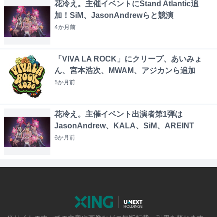
花冷え。主催イベントにStand Atlantic追
加！SiM、JasonAndrewらと競演
4か月
前
「VIVA LA ROCK」にクリープ、あいみょ
ん、宮本浩次、MWAM、アジカンら追加
5か月
前
花冷え。主催イベント出演者第1弾は
JasonAndrew、KALA、SiM、AREINT
6か月
前