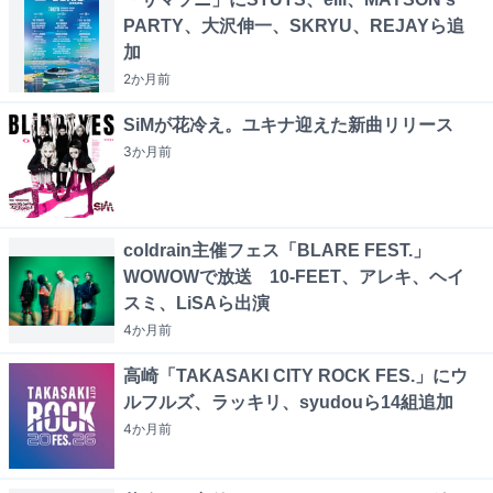
PARTY、大沢伸一、SKRYU、REJAYら追
加
2か月
前
SiMが花冷え。ユキナ迎えた新曲リリース
3か月
前
coldrain主催フェス「BLARE FEST.」
WOWOWで放送 10-FEET、アレキ、ヘイ
スミ、LiSAら出演
4か月
前
高崎「TAKASAKI CITY ROCK FES.」にウ
ルフルズ、ラッキリ、syudouら14組追加
4か月
前