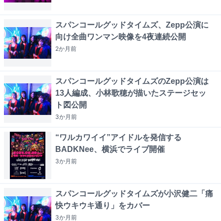
スパンコールグッドタイムズ、Zepp公演に
向け全曲ワンマン映像を4夜連続公開
2か月
前
スパンコールグッドタイムズのZepp公演は
13人編成、小林歌穂が描いたステージセッ
ト図公開
3か月
前
“ワルカワイイ”アイドルを発信する
BADKNee、横浜でライブ開催
3か月
前
スパンコールグッドタイムズが小沢健二「痛
快ウキウキ通り」をカバー
3か月
前