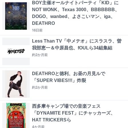
BOY主催オールナイトパーティ「KID」に
NOT WONK、Texas 3000、BBBBBBB、
DOGO、wanbed、よさこいマン、iga、
DEATHRO
16日
前
Less Than TV「中メテオ」にスラスラ、曽
我部恵一＆中原昌也、fOULら34組集結
約2か月
前
DEATHROと徳利、お昼の月見ルで
「SUPER VIBES!!!」炸裂
約2か月
前
西多摩キャンプ場での音楽フェス
「DYNAMITE FEST」にチャッカーズ、
HAT TRICKERSら
4か月
前