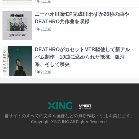
1年以上
前
ニーハオ!!!!新EP完成!!!!わずか26秒の曲や
DEATHRO共作曲を収録
1年以上
前
DEATHROがカセットMTR駆使して新アル
バム制作 10曲に込められた抵抗、銀河
系、そして県央
1年以上
前
当サイトのすべての文章や画像などの無断転載・引用を禁じます。
Copyright XING INC.All Rights Reserved.