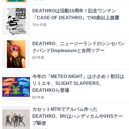
DEATHROは活動10周年！記念ワンマン
「CASE OF DEATHRO」で40曲以上披露
10か月
前
DEATHRO、ニュージーランドのシンセパン
クバンドDispleasureと合同ツアー
約1年
前
今年の「METEO NIGHT」は小さめ！初日は
リミエキ、SLIGHT SLAPPERS、
DEATHROら登場
約1年
前
カセットMTRでアルバム作った
DEATHRO、MVはハンディカムやVHSテー
プ駆使