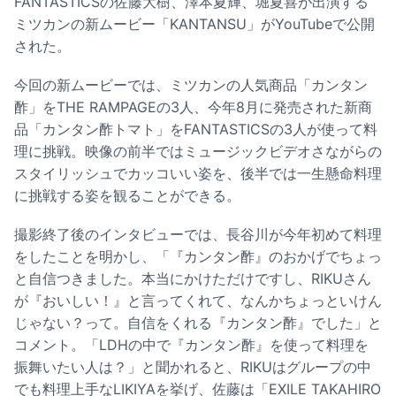
FANTASTICSの佐藤大樹、澤本夏輝、堀夏喜が出演する
ミツカンの新ムービー「KANTANSU」がYouTubeで公開
された。
今回の新ムービーでは、ミツカンの人気商品「カンタン
酢」をTHE RAMPAGEの3人、今年8月に発売された新商
品「カンタン酢トマト」をFANTASTICSの3人が使って料
理に挑戦。映像の前半ではミュージックビデオさながらの
スタイリッシュでカッコいい姿を、後半では一生懸命料理
に挑戦する姿を観ることができる。
撮影終了後のインタビューでは、長谷川が今年初めて料理
をしたことを明かし、「『カンタン酢』のおかげでちょっ
と自信つきました。本当にかけただけですし、RIKUさん
が『おいしい！』と言ってくれて、なんかちょっといけん
じゃない？って。自信をくれる『カンタン酢』でした」と
コメント。「LDHの中で『カンタン酢』を使って料理を
振舞いたい人は？」と聞かれると、RIKUはグループの中
でも料理上手なLIKIYAを挙げ、佐藤は「EXILE TAKAHIRO