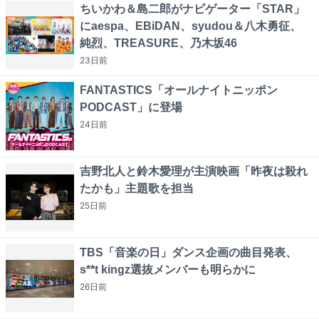
ちいかわ＆島二郎がナビゲーター「STAR」
にaespa、EBiDAN、syudou＆八木勇征、
純烈、TREASURE、乃木坂46
23日
前
FANTASTICS「オールナイトニッポン
PODCAST」に登場
24日
前
吉野北人と鈴木愛理が主演映画「昨夜は殺れ
たかも」主題歌を担当
25日
前
TBS「音楽の日」ダンス企画の曲目発表、
s**t kingz選抜メンバーも明らかに
26日
前