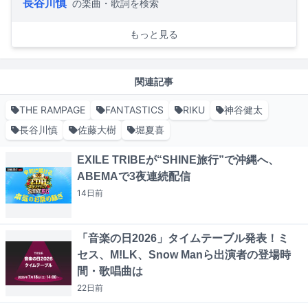
長谷川慎
の楽曲・歌詞を検索
もっと見る
関連記事
THE RAMPAGE
FANTASTICS
RIKU
神谷健太
長谷川慎
佐藤大樹
堀夏喜
EXILE TRIBEが“SHINE旅行”で沖縄へ、
ABEMAで3夜連続配信
14日
前
「音楽の日2026」タイムテーブル発表！ミ
セス、M!LK、Snow Manら出演者の登場時
間・歌唱曲は
22日
前