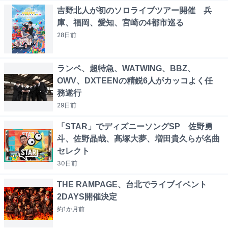
吉野北人が初のソロライブツアー開催 兵
庫、福岡、愛知、宮崎の4都市巡る
28日
前
ランペ、超特急、WATWING、BBZ、
OWV、DXTEENの精鋭6人がカッコよく任
務遂行
29日
前
「STAR」でディズニーソングSP 佐野勇
斗、佐野晶哉、髙塚大夢、増田貴久らが名曲
セレクト
30日
前
THE RAMPAGE、台北でライブイベント
2DAYS開催決定
約1か月
前