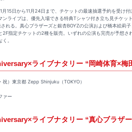
1月15日から11月24日まで、チケットの最速抽選予約を受け
マンライブは、優先入場できる特典Tシャツ付き立ち見チケッ
売される。真心ブラザーズと銀杏BOYZの公演および橋本絵莉
と2F指定チケットの2種を販売。いずれの公演も完売が予想さ
なく。
Anniversary×ライブナタリー “岡崎体育
祝）東京都 Zepp Shinjuku（TOKYO）
ファー
Anniversary×ライブナタリー “真心ブラザ