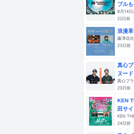
ブルも
22日
前
浪漫革
23日
前
真心ブ
ヌード
23日
前
KEN
田サイ
24日
前