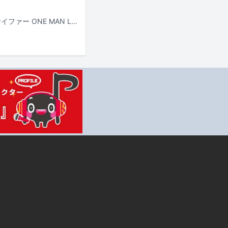
梅田サイファーが2027年2月23日に東京・日本武道館でワンマンライブ「梅田サイファー ONE MAN LIVE “THE CYPHER in 日本武道館”」を開催することを発表。さらに2027年をもって活動を休止することを明らかにした。