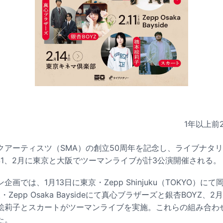
1年以上前
クアーティスツ（SMA）の創立50周年を記念し、ライブナタ
年1、2月に東京と大阪でツーマンライブが計3公演開催される。
画では、1月13日に東京・Zepp Shinjuku（TOKYO）に
・Zepp Osaka Baysideにて真心ブラザーズと銀杏BOYZ、
絵莉子とスカートがツーマンライブを実施。これらの組み合わ
た。