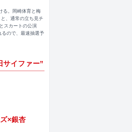
付ける。岡崎体育と梅
トと、通常の立ち見チ
子とスカートの公演
れるので、最速抽選予
×梅田サイファー”
ーズ×銀杏