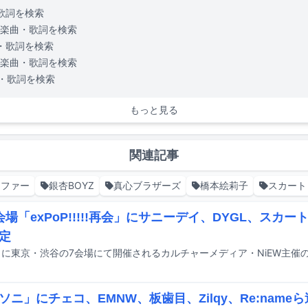
歌詞を検索
楽曲・歌詞を検索
・歌詞を検索
楽曲・歌詞を検索
・歌詞を検索
もっと見る
関連記事
イファー
銀杏BOYZ
真心ブラザーズ
橋本絵莉子
スカート
会場「exPoP!!!!!再会」にサニーデイ、DYGL、スカー
定
ソニ」にチェコ、EMNW、板歯目、Zilqy、Re:nam