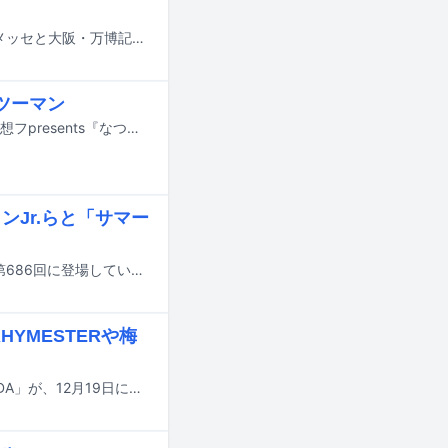
8月14日から16日までの3日間にわたり、千葉・ZOZOマリンスタジアム＆幕張メッセと大阪・万博記念公園で行われる音楽フェスティバル「SUMMER SONIC 2026」の追加出演アーティストが発表された。
ツーマン
藤澤信次郎（浪漫革命）と澤部渡（スカート）によるツーマンライブ「月見ル君想フpresents『なつやすみ▽●◇』」が、7月30日に東京・青山 月見ル君想フで開催される。
コンJr.らと「サマー
真心ブラザーズが昨日7月15日にYouTubeで公開された「THE FIRST TAKE」の第686回に登場している。
HYMESTERや梅
KEN THE 390が主催する都市型ヒップホップフェス「CITY GARDEN in MACHIDA」が、12月19日に東京・町田市民ホールで開催される。