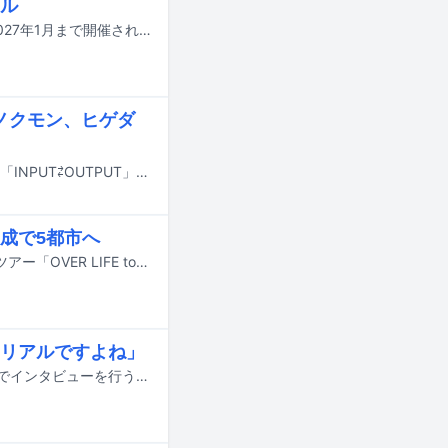
ル
真心ブラザーズのライブツアー「TWIN MOUNTAIN TRAILS」が今年11月から2027年1月まで開催されることが決定した。
村、ノクモン、ヒゲダ
WEST.神山智洋のソロプロジェクトTomohiro Kamiyamaが9月1日に1stアルバム「INPUT⇄OUTPUT」をリリースする。
成で5都市へ
橋本絵莉子が3rdフルアルバム「OVER LIFE」を携えたバンド編成でのワンマンツアー「OVER LIFE tour 2026」を9月29日から開催することを発表した。
リアルですよね」
“地名をタイトルに冠した楽曲”を発表してきたアーティストに、実際にその場所でインタビューを行うこの連載。「なぜその街を舞台にした曲を書こうと思ったのか」「その街からどのようなインスピレーションを受けたのか」「自分の音楽に、街や土地がどのような影響を及ぼしているのか」……そんな質問をもとに“街”と“音楽”の関係性をあぶり出していく。第7回となる今回は、スカートの楽曲「高田馬場で乗り換えて」について澤部渡に語ってもらった。生まれ育った街やバンド結成の地など、各アーティストに縁深い場所にてインタビューを行ってきたこの連載だが、今回の舞台・高田馬場は、澤部が幾度となく利用してきた乗り換え地点だ。生活圏とも違うが、まったく無縁な場所でもない。微妙な距離感の乗り換え駅で、澤部は何を思い、どのように「高田馬場で乗り換えて」を書き上げたのか。そんなトピックから澤部と街との関係について聞いたところ、板橋で生まれ育った彼ならではの根深い葛藤が浮かび上がってきた。