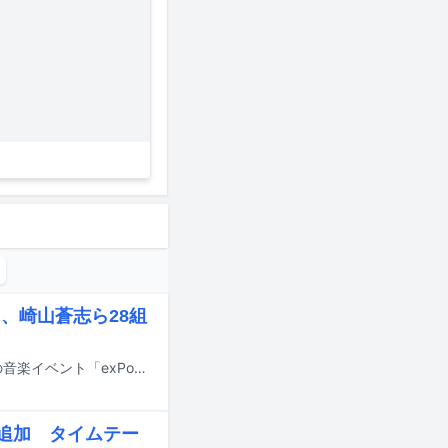
ト、崎山蒼志ら28組
11月15日に東京・渋谷の7会場にて開催されるカルチャーメディア・NiEW主催の音楽イベント「exPoP!!!!!再会 2026」の出演アーティスト第1弾が発表された。
eら追加 タイムテー