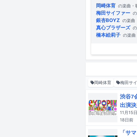
岡崎体育
の楽曲・
梅田サイファー
の
銀杏BOYZ
の楽曲
真心ブラザーズ
の
橋本絵莉子
の楽曲
岡崎体育
梅田サ
渋谷7
出演決
18日
前
「サマ