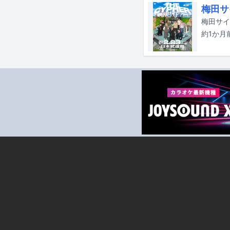
梅田サ
約1か月