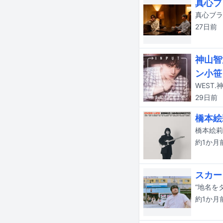
真心ブ
27日
前
神山智
ン小笹
29日
前
橋本絵
約1か月
スカー
約1か月