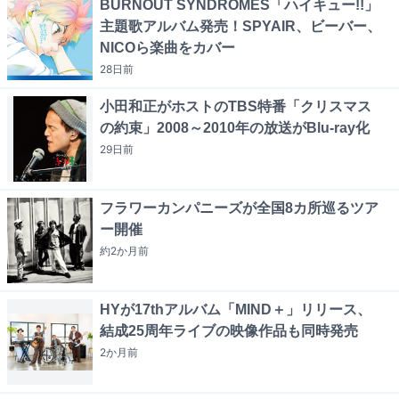
BURNOUT SYNDROMES「ハイキュー!!」
主題歌アルバム発売！SPYAIR、ビーバー、
NICOら楽曲をカバー
28日
前
小田和正がホストのTBS特番「クリスマス
の約束」2008～2010年の放送がBlu-ray化
29日
前
フラワーカンパニーズが全国8カ所巡るツア
ー開催
約2か月
前
HYが17thアルバム「MIND＋」リリース、
結成25周年ライブの映像作品も同時発売
2か月
前