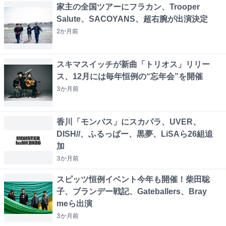
家主の全国ツアーにフラカン、Trooper
Salute、SACOYANS、超右腕が出演決定
2か月
前
スキマスイッチが新曲「トリオス」リリー
ス、12月には毎年恒例の“忘年会”を開催
3か月
前
香川「モンバス」にスカパラ、UVER、
DISH//、ふるっぱー、黒夢、LiSAら26組追
加
3か月
前
スピッツ恒例イベント今年も開催！柴田聡
子、ブランデー戦記、Gateballers、Bray
meら出演
3か月
前