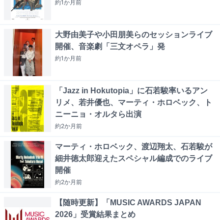
約1か月
前
大野由美子や小田朋美らのセッションライブ
開催、音楽劇「三文オペラ」発
約1か月
前
「Jazz in Hokutopia」に石若駿率いるアン
リメ、若井優也、マーティ・ホロベック、ト
ニーニョ・オルタら出演
約2か月
前
マーティ・ホロベック、渡辺翔太、石若駿が
細井徳太郎迎えたスペシャル編成でのライブ
開催
約2か月
前
【随時更新】「MUSIC AWARDS JAPAN
2026」受賞結果まとめ