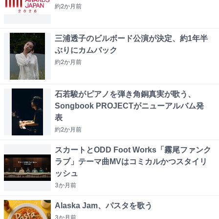
約2か月
前
三浦透子のビルボード公演が決定、約1年半
ぶりにカムバック
約2か月
前
石若駿がピアノを弾き角銅真実が歌う、
Songbook PROJECTがニューアルバム発
表
約2か月
前
スカートとODD Foot Works「霧尾ファンク
ラブ」テーマ曲MVはコミカルかつスタイリ
ッシュ
3か月
前
Alaska Jam、パスタを歌う
3か月
前