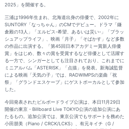
2025」を開催する。
三浦は1996年生まれ、北海道出身の俳優で、2002年に
SUNTORY「なっちゃん」のCMでデビュー。ドラマ「鎌
倉殿の13人」「エルピス-希望、あるいは災い-」「ブラッ
シュアップライフ」、映画「月子」「そばかす」など多数
の作品に出演する。「第45回日本アカデミー賞新人俳優
賞」をはじめ、数々の賞を受賞するなど俳優として活躍す
る一方で、シンガーとしても注目されており、これまでに
ミニアルバム「ASTERISK」「点描」を発表。新海誠監督
による映画「天気の子」では、RADWIMPSの楽曲「祝
祭」「グランドエスケープ」にゲストボーカルとして参加
した。
今回発表されたビルボードライブ公演は、本日11月29日
開催の東京・Billboard Live TOKYO公演の追加公演にあ
たるもの。追加公演では、東京公演でもサポートを務めた
小田朋美（Piano / CRCK/LCKS）、有元キイチ（G /