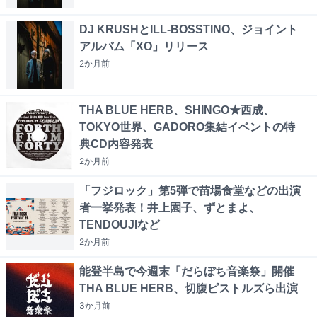
DJ KRUSHとILL-BOSSTINO、ジョイント
アルバム「XO」リリース
2か月
前
THA BLUE HERB、SHINGO★西成、
TOKYO世界、GADORO集結イベントの特
典CD内容発表
2か月
前
「フジロック」第5弾で苗場食堂などの出演
者一挙発表！井上園子、ずとまよ、
TENDOUJIなど
2か月
前
能登半島で今週末「だらぼち音楽祭」開催
THA BLUE HERB、切腹ピストルズら出演
3か月
前