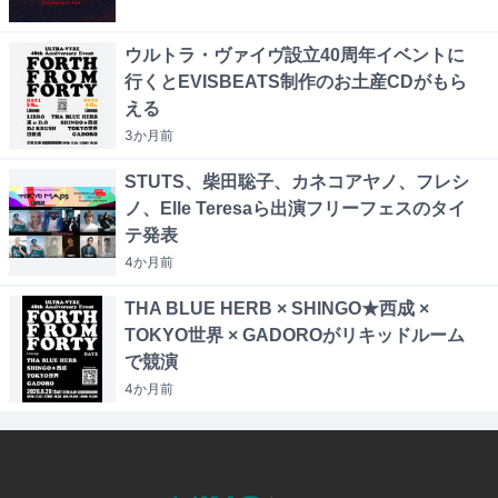
ウルトラ・ヴァイヴ設立40周年イベントに
行くとEVISBEATS制作のお土産CDがもら
える
3か月
前
STUTS、柴田聡子、カネコアヤノ、フレシ
ノ、Elle Teresaら出演フリーフェスのタイ
テ発表
4か月
前
THA BLUE HERB × SHINGO★西成 ×
TOKYO世界 × GADOROがリキッドルーム
で競演
4か月
前