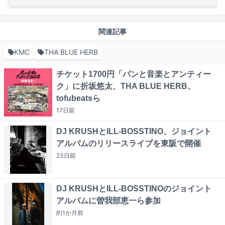
関連記事
KMC
THA BLUE HERB
チケット1700円「パンと音楽とアンティー
ク」に折坂悠太、THA BLUE HERB、
tofubeatsら
17日
前
DJ KRUSHとILL-BOSSTINO、ジョイント
アルバムのリリースライブを東阪で開催
23日
前
DJ KRUSHとILL-BOSSTINOのジョイント
アルバムに曽我部恵一ら参加
約1か月
前