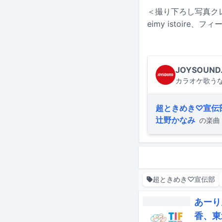
＜撮り下ろし写真クレ
eimy istoire、
JOYSOUND
カラオケ歌うな
超ときめき♡宣伝
辻野かなみ
の楽曲
超ときめき♡宣伝部
あーり
香、東