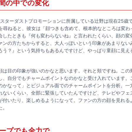
年間の中での変化
らスターダストプロモーションに所属している辻野は現在25歳で
化を尋ねると、彼女は「顔つきも含めて、根本的なところは変わ
会したときも『何も変わらないね』と言われたくらい、顔の変
ァンの方たちからすると、大人っぽいという印象があまりない
ろう？』という気持ちもあるんですけど、やっぱり童顔に見え
。
顔は目の印象が強いのかなと思います。それと頬ですね。この
し、自分でもチャームポイントなのかなと受け入れています。
のかなって」とビジュアル面でのチャームポイントを分析。一
れないくらい、全部に緊張していたんですけど、テレビやフェ
が付いたり、楽しめるようになって。ファンの方の顔を見れる
た。
ープでも全力で