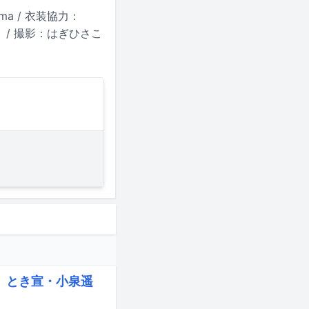
a / 衣装協力：
ロタ） / 撮影：はぎひさこ
、とき宣・小泉遥