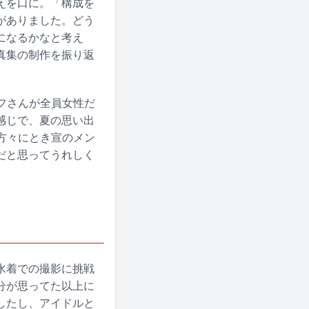
えを口に。「構成を
がありました。どう
になるかなと考え
真集の制作を振り返
フさんが全員女性だ
感じで、夏の思い出
方々にとき宣のメン
だと思ってうれしく
水着での撮影に挑戦
分が思ってた以上に
したし、アイドルと