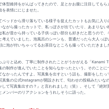
で体型維持をがんばってきたので、足とかお腹に注目してもら
信を表情ににじませた。
てベッドから滑り落ちている様子を捉えたカットもお気に入り
いながら撮ったカットで、私っぽさが出ていたり、あまりない
は私が昔から持っている子供っぽい部分も好きだと思うので、
と考えていました。泡風呂のシーンも、普通だったら大人っぽ
顔に泡が付いちゃってるお茶目なところも撮っていただきまし
ぷりと込め、丁寧に制作されたことがうかがえる「Kanami Tsu
集の制作が進んでいたことを知らなかったという。そのことに
てなかったんですよ。写真集を出すという話も、撮影をしたっ
真集の公式Instagramが開設されて、匂わせの投稿みたい
しかして写真集出すの？』と言われました（笑）。そして『絶対
とメンバーのリアクションをうれしそうに語った。