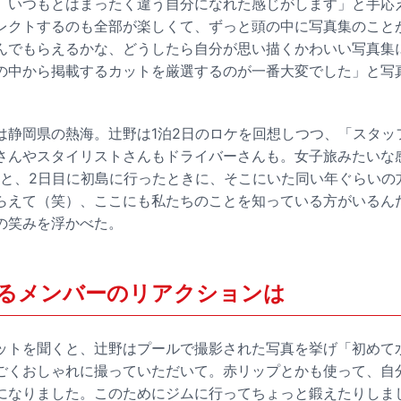
、いつもとはまったく違う自分になれた感じがします」と手応
レクトするのも全部が楽しくて、ずっと頭の中に写真集のこと
んでもらえるかな、どうしたら自分が思い描くかわいい写真集
の中から掲載するカットを厳選するのが一番大変でした」と写
は静岡県の熱海。辻野は1泊2日のロケを回想しつつ、「スタッ
さんやスタイリストさんもドライバーさんも。女子旅みたいな
あと、2日目に初島に行ったときに、そこにいた同い年ぐらいの
らえて（笑）、ここにも私たちのことを知っている方がいるん
の笑みを浮かべた。
るメンバーのリアクションは
ットを聞くと、辻野はプールで撮影された写真を挙げ「初めて
ごくおしゃれに撮っていただいて。赤リップとかも使って、自
になりました。このためにジムに行ってちょっと鍛えたりしま