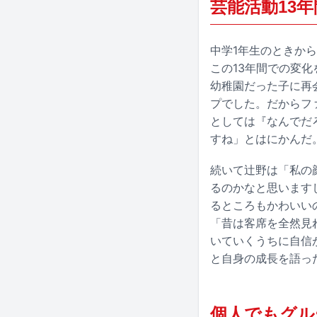
芸能活動13
中学1年生のときか
この13年間での変
幼稚園だった子に再
プでした。だからフ
としては『なんでだ
すね」とはにかんだ
続いて辻野は「私の
るのかなと思います
るところもかわいい
「昔は客席を全然見
いていくうちに自信
と自身の成長を語っ
個人でもグル