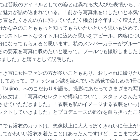
ujino」には普段のアイドルとしての姿とは異なる大人びた表情から
な魅力が詰め込まれている。「前から写真集を出したいと本気
き宣をたくさんの方に知っていただく機会は今年すごく増えた
野かなみのことももっと知ってもらいたいという思いも込めて
かつストレートなタイトルに込めた思いをアピール。内容につ
分になってもらえると思います。私のメンバーカラーがブルー
その要素を写真に収めたいと思って。プールでも撮影しました
ばめました」と嬉々として説明した。
とき宣に女性ファンの方が多いこともあり、おしゃれに撮りた
としてあって。ファッション誌を読んでいる感覚で楽しめる1冊
mi Tsujino」へのこだわりを語る。撮影にあたってさまざまな
う彼女は、「写真のセレクトや構成について、スタッフさんた
させていただきました」「衣装も私のイメージする衣装をいっ
レクトしていきました」とプロデュースの部分を自ら担ったこ
中でも浴衣のカットは、想像以上に大人っぽくきれいに仕上が
してかわいい浴衣を着たことはあったんですけど、ここまで大