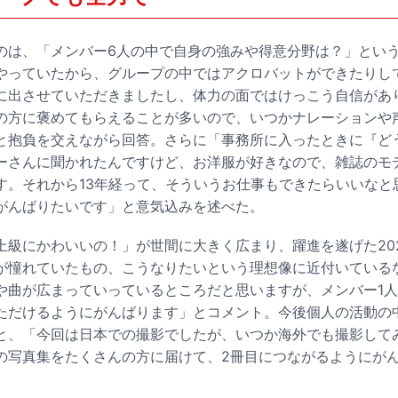
のは、「メンバー6人の中で自身の強みや得意分野は？」とい
やっていたから、グループの中ではアクロバットができたりして。
に出させていただきましたし、体力の面ではけっこう自信があ
の方に褒めてもらえることが多いので、いつかナレーションや
と抱負を交えながら回答。さらに「事務所に入ったときに『ど
ーさんに聞かれたんですけど、お洋服が好きなので、雑誌のモ
す。それから13年経って、そういうお仕事もできたらいいなと
がんばりたいです」と意気込みを述べた。
上級にかわいいの！」が世間に大きく広まり、躍進を遂げた20
が憧れていたもの、こうなりたいという理想像に近付いている
や曲が広まっていっているところだと思いますが、メンバー1
ただけるようにがんばります」とコメント。今後個人の活動の
と、「今回は日本での撮影でしたが、いつか海外でも撮影して
の写真集をたくさんの方に届けて、2冊目につながるようにが
。