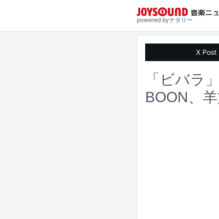
powered by
ナタリー
X Post
「ビバラ」第
BOON、羊