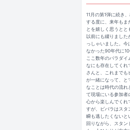
11月の第1弾に続
する度に、来年もま
とを嬉しく思うとと
以前にも綴りました
っしゃいました。今
なかった90年代に
ここ数年のパラダイ
なにも存在してくれ
さんと、これまでも
が一緒になって、と
なことは時代の流れ
て現場にいる参加者
心から楽しんでくれ
すが、ビバラはスタ
瞬も逃したくないと
回りながら、スタン