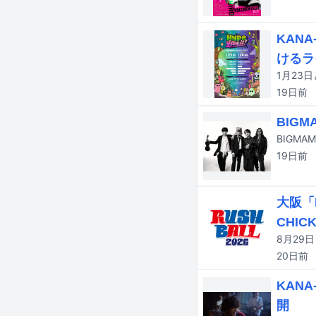
KAN
けるラ
19日
前
BIG
19日
前
大阪「
CHICK
20日
前
KANA
開