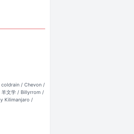
ldrain / Chevon /
 羊文学 / Billyrrom /
Kilimanjaro /