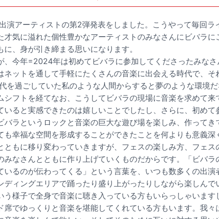
き、出演アーティストの第2弾発表をしました。こうやって毎回ラ
た才気に溢れた個性豊かなアーティストのみなさんにビバラに
もに、身が引き締まる思いになります。
が、今年=2024年は初めてビバラに参加してくださったみな
はネットを通して手軽にたくさんの音楽に出会える時代で、そ
10代を過ごしていた私のような人間からすると夢のような環境
ムシフトを経てなお、こうしてビバラの現場に音楽を求めて来
ていると実感できたのは嬉しいことでしたし、さらに、初めて
ビバラというロックと音楽の巨大な遊び場を楽しみ、作ってき
ても幸福な空間を形成することができたことを何よりも意義深
とともに移り変わっていきますが、フェスの楽しみ方、フェス
のみなさんとともに作り上げていくものだからです。「ビバラの
ているのが伝わってくる」という言葉を、いつも数多くの出演
ンディングエリアで踊ったり盛り上がったりしながら楽しんで
いう様子で全身で音楽に聴き入っている方もいらっしゃいます
ド席でゆっくりと音楽を堪能してくれている方もいます。我々