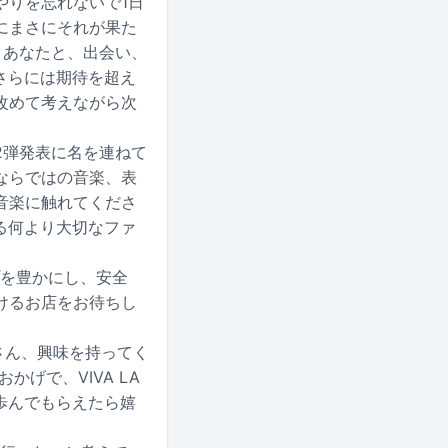
やりを忘れないで1日
にまさにそれが果た
、あなたと、出会い、
、さらには期待を超え
改めて考えながら次
2弾発表に名を連ねて
ならではの音楽、表
音楽に触れてくださ
げる何より大切なファ
プを豊かにし、安全
けるお店をお待ちし
なさん、興味を持ってく
げで、VIVA LA
に歩んでもらえたら嬉