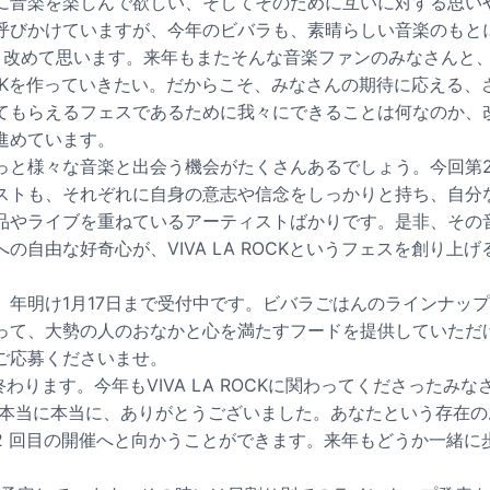
に音楽を楽しんで欲しい、そしてそのために互いに対する思い
呼びかけていますが、今年のビバラも、素晴らしい音楽のもと
と改めて思います。来年もまたそんな音楽ファンのみなさんと
 ROCKを作っていきたい。だからこそ、みなさんの期待に応える
てもらえるフェスであるために我々にできることは何なのか、
進めています。
っと様々な音楽と出会う機会がたくさんあるでしょう。今回第
ストも、それぞれに自身の意志や信念をしっかりと持ち、自分
品やライブを重ねているアーティストばかりです。是非、その
の自由な好奇心が、VIVA LA ROCKというフェスを創り上
、年明け1月17日まで受付中です。ビバラごはんのラインナッ
って、大勢の人のおなかと心を満たすフードを提供していただ
ご応募くださいませ。
が終わります。今年もVIVA LA ROCKに関わってくださったみ
本当に本当に、ありがとうございました。あなたという存在のおか
年、12 回目の開催へと向かうことができます。来年もどうか一緒