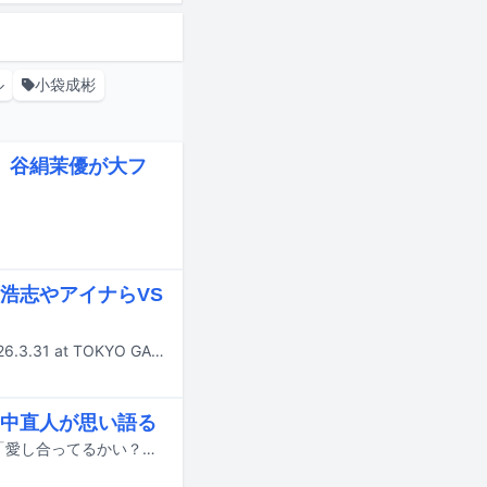
ル
小袋成彬
し、谷絹茉優が大フ
浩志やアイナらVS
東京スカパラダイスオーケストラのライブアルバム「［SKA］SHOWDOWN 2026.3.31 at TOKYO GARDEN THEATER」が9月30日にリリースされる。
中直人が思い語る
10月2日より新宿バルト9ほかで公開される忌野清志郎のドキュメンタリー映画「愛し合ってるかい？ 忌野清志郎が教えてくれた」の本予告映像が公開された。