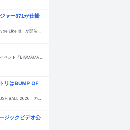
ージャー871が仕掛
1月23日と24日に千葉・幕張メッセ国際展示場 1～3ホールでライブイベント「Hype Like it!」が開催される。
BIGMAMAが9月から10月にかけて神奈川・F.A.D YOKOHAMAで開催するライブイベント「BIGMAMA 20th Anniversary × F.A.D YOKOHAMA 30th Anniversary『全てがBになる』」のゲストアーティストが発表された。
リはBUMP OF
8月29日と30日に大阪・泉大津フェニックスで行われる野外ライブイベント「RUSH BALL 2026」のタイムテーブルが公開された。
」ミュージックビデオ公