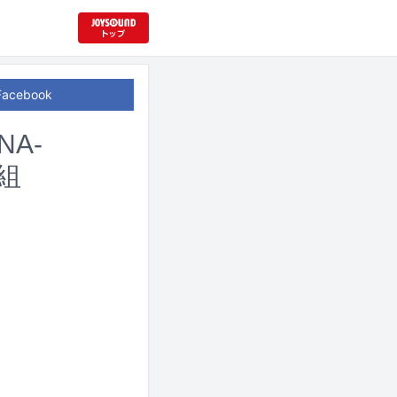
Facebook
A-
0組