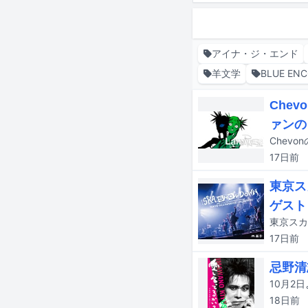
アイナ・ジ・エンド
羊文学
BLUE EN
Che
ァンの
Chev
17日
前
東京ス
ゲスト
17日
前
忌野清
18日
前