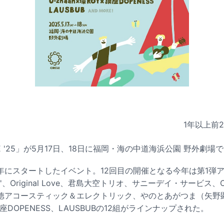
1年以上前
E '25」が5月17日、18日に福岡・海の中道海浜公園 野外劇場
007年にスタートしたイベント。12回目の開催となる今年は第1
IN'、Original Love、君島大空トリオ、サニーデイ・サービス、C
徳アコースティック＆エレクトリック、やのとあがつま（矢野
×鎮座DOPENESS、LAUSBUBの12組がラインナップされた。