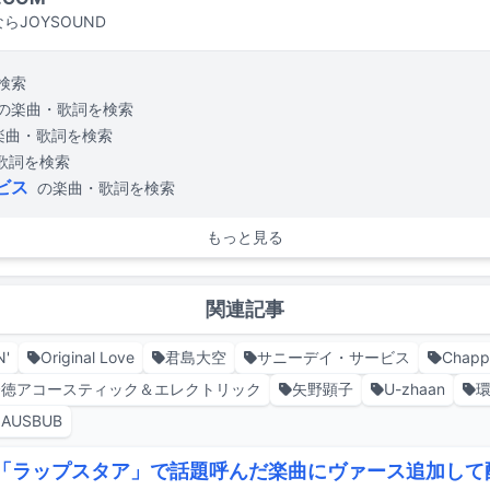
らJOYSOUND
検索
の楽曲・歌詞を検索
楽曲・歌詞を検索
歌詞を検索
ビス
の楽曲・歌詞を検索
もっと見る
関連記事
N'
Original Love
君島大空
サニーデイ・サービス
Chapp
秀徳アコースティック＆エレクトリック
矢野顕子
U-zhaan
環
LAUSBUB
si「ラップスタア」で話題呼んだ楽曲にヴァース追加して配