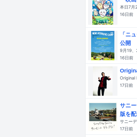
16日
前
「ニュ
公開
16日
前
Ori
17日
前
サニー
版を配
17日
前