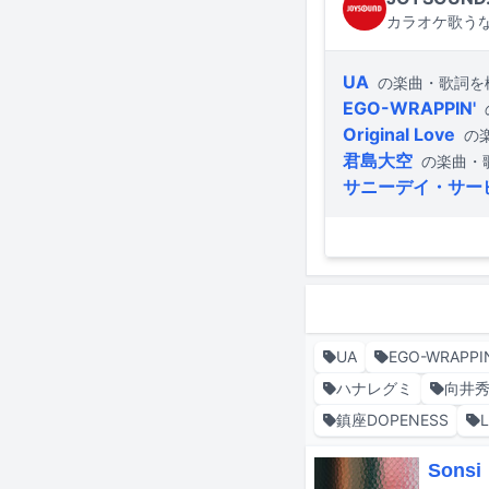
カラオケ歌うな
UA
の楽曲・歌詞を
EGO-WRAPPIN'
Original Love
の
君島大空
の楽曲・
サニーデイ・サー
UA
EGO-WRAPPI
ハナレグミ
向井
鎮座DOPENESS
Son