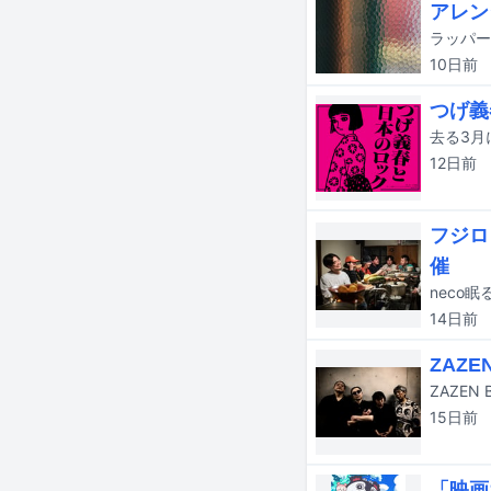
アレン
ラッパー
10日
前
つげ義
12日
前
フジロ
催
neco
14日
前
ZAZE
15日
前
「映画