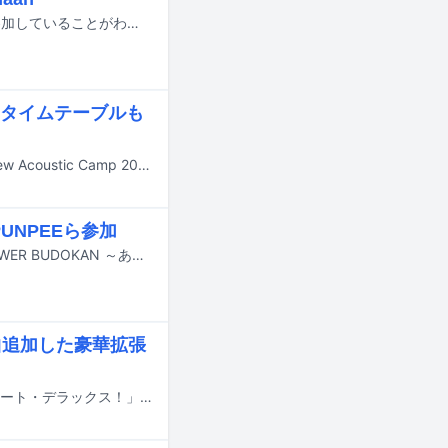
本日7月24日に公開となった「映画ちいかわ 人魚の島のひみつ」にU-zhaanが参加していることがわかった。
e タイムテーブルも
9月19、20日に群馬・水上高原リゾート200で開催されるキャンプイベント「New Acoustic Camp 2026 ～わらう、うたう、たべる、ねっころがる。～」の第5弾出演アーティストが発表された。
PUNPEEら参加
Original Loveが11月23日に東京・日本武道館で行うワンマンライブ「SOUL POWER BUDOKAN ～あれから、そしてこれから～ Dancin'- The 35th Anniversary Live」の出演者が発表された。
曲追加した豪華拡張
サニーデイ・サービスの最新アルバム「サニービート」の豪華拡張版「サニービート・デラックス！」が7月30日に配信リリースされる。