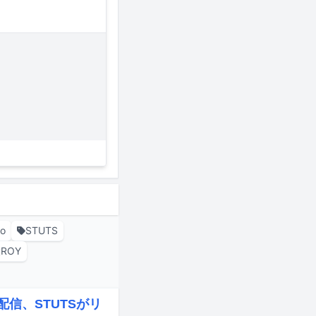
o
STUTS
ROY
信、STUTSがリ