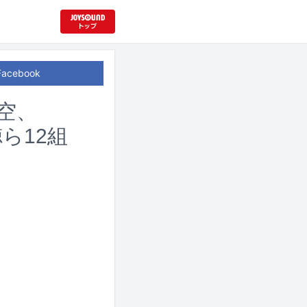
Facebook
大空、
ら12組