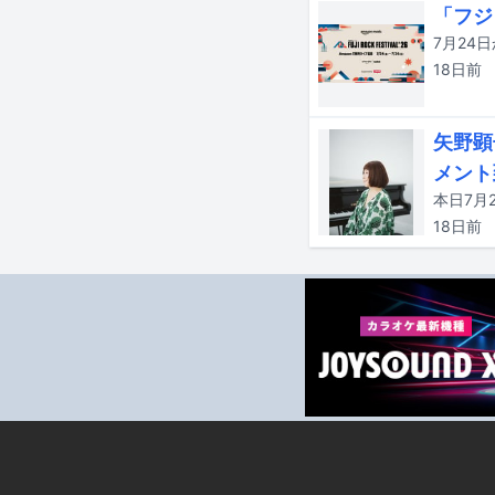
「フジ
18日
前
矢野顕
メント
18日
前