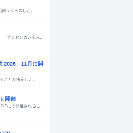
日に配信リリースした。
去る3月にマンガ家・つげ義春が死去した。彼が生み出した「ねじ式」「紅い花」「ゲンセンカン主人」「無能の人」といった名作の数々は、多くの表現者たちに時代を超えて多大なインスピレーションを与え続けてきた。音楽シーンにおいても、“つげ義春的な世界観”を日本語のロックで表現することに挑戦したはっぴいえんどを筆頭に、つげ作品からの影響を公言するアーティストたちが独創性に富んだ楽曲を残している。本稿では、細野晴臣、松本隆、直枝政広（カーネーション）、曽我部恵一（サニーデイ・サービス）、かせきさいだぁ、髙城晶平（cero）といったアーティストたちの言葉をもとに、つげ作品が彼らの音楽にどのような影響を与えたかを掘り下げていく。※細野晴臣の発言はDU BOOKS刊「音楽マンガガイドブック」（2014年）掲載インタビュー（聞き手：松永良平）より、松本隆の発言は文藝春秋・CREA WEB連載「松本隆と歩くぼくの風街」（2023年 / 聞き手：辛島いづみ）より、それぞれ引用。直枝政広、曽我部恵一、かせきさいだぁ、髙城晶平の発言は音楽ナタリー編集部によるメールインタビューより構成。
2026」11月に開
催することが決定した。
年も開催
ZAZEN BOYSの企画ライブ「THE MATSURI SESSION」が12月2日に東京・豊洲PITにて開催されることが決定した。
aan