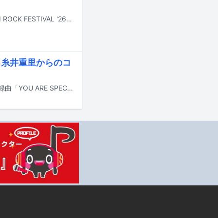
7月24日から26日まで新潟・苗場スキー場で行われる野外フェスティバル「FUJI ROCK FESTIVAL '26」より、Amazon Musicアプリ、Prime Video、Twitchでライブ配信されるアーティストとタイムテーブルがフェスの公式サイトにて公開された。
、糸井重里からのコ
本日7月22日リリースの矢野顕子のニューアルバム「生きものたちへ」より、収録曲「YOU ARE SPECIAL TO ME feat. 松たか子」のミュージックビデオがYouTubeにて公開された。