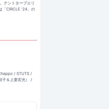
売中。テントタープエリ
IRCLE '24」の
appo / STUTS /
顕子＆上妻宏光） /