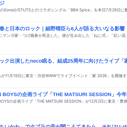
ジ
のSonsiがSTUTSとのコラボシングル「BBA Spice」を本日7月29
春と日本のロック｜細野晴臣ら6人が語る大いなる影響
ック出演したneco眠る、結成25周年に向けたライブ「家 
眠るが11月19日に東京・渋谷WWWでライブイベント「家 2026」を開
N BOYSの企画ライブ「THE MATSURI SESSION」今
ちいかわ」でタブラの音が聞こえてきたら、それはU-zh