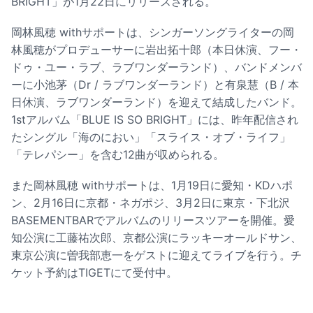
BRIGHT」が1月22日にリリースされる。
岡林風穂 withサポートは、シンガーソングライターの岡
林風穂がプロデューサーに岩出拓十郎（本日休演、フー・
ドゥ・ユー・ラブ、ラブワンダーランド）、バンドメンバ
ーに小池茅（Dr / ラブワンダーランド）と有泉慧（B / 本
日休演、ラブワンダーランド）を迎えて結成したバンド。
1stアルバム「BLUE IS SO BRIGHT」には、昨年配信され
たシングル「海のにおい」「スライス・オブ・ライフ」
「テレパシー」を含む12曲が収められる。
また岡林風穂 withサポートは、1月19日に愛知・KDハポ
ン、2月16日に京都・ネガポジ、3月2日に東京・下北沢
BASEMENTBARでアルバムのリリースツアーを開催。愛
知公演に工藤祐次郎、京都公演にラッキーオールドサン、
東京公演に曽我部恵一をゲストに迎えてライブを行う。チ
ケット予約はTIGETにて受付中。