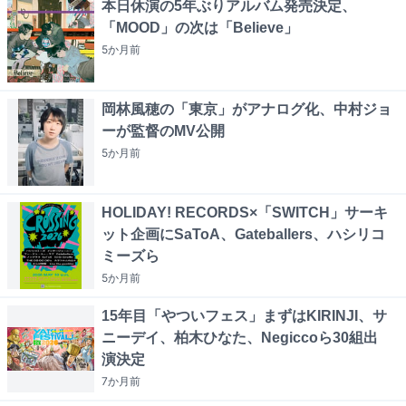
本日休演の5年ぶりアルバム発売決定、
「MOOD」の次は「Believe」
5か月
前
岡林風穂の「東京」がアナログ化、中村ジョ
ーが監督のMV公開
5か月
前
HOLIDAY! RECORDS×「SWITCH」サーキ
ット企画にSaToA、Gateballers、ハシリコ
ミーズら
5か月
前
15年目「やついフェス」まずはKIRINJI、サ
ニーデイ、柏木ひなた、Negiccoら30組出
演決定
7か月
前