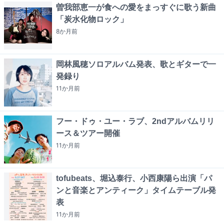
曽我部恵一が食への愛をまっすぐに歌う新曲
「炭水化物ロック」
8か月
前
岡林風穂ソロアルバム発表、歌とギターで一
発録り
11か月
前
フー・ドゥ・ユー・ラブ、2ndアルバムリリ
ース＆ツアー開催
11か月
前
tofubeats、堀込泰行、小西康陽ら出演「パ
ンと音楽とアンティーク」タイムテーブル発
表
11か月
前