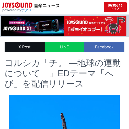
powered by
ナタリー
X Post
LINE
Facebook
ヨルシカ「チ。 ―地球の運動
について―」EDテーマ「へ
び」を配信リリース