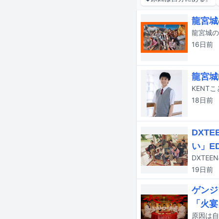
龍宮城
16日
前
龍宮城
18日
前
DXT
い」E
19日
前
ゲンジ
「火宴
原因は自