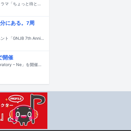
俳優の中川翼、桜木雅哉（原因は自分にある。）がダブル主演を務めるMBS系ドラマ「ちょっと待とうよ、春虎くん」が、8月13日からMBSドラマフィル枠で放送されることが決定した。
分にある。7周
原因は自分にある。が、本日7月7日に東京・立川ステージガーデンでライブイベント「GNJB 7th Anniversary 原因は君にもある。」を開催した。
市で開催
原因は自分にある。が12月にファンクラブツアー「GNJB FC Limited Tour Laboratory – Ne」を開催する。