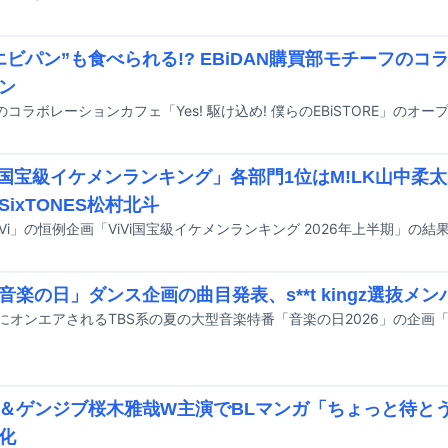
エビパン”も食べられる!? EBiDAN購買部モチーフの
ン
Vi国宝級イケメンランキング」各部門1位はM!LK山中柔
SixTONES松村北斗
iVi」の恒例企画「ViVi国宝級イケメンランキング 2026年上半期」の
「音楽の日」ダンス企画の曲目発表、s**t kingz選抜メ
＆ゲンジブ桜木雅哉W主演でBLマンガ「ちょっと待と
化