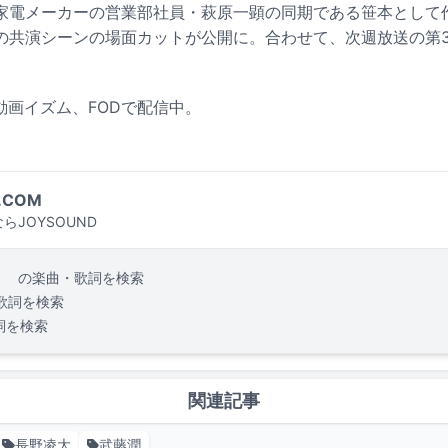
家電メーカーの営業部社員・萩原一顕の同期である笹本として
の共演シーンの場面カットが公開に。合わせて、次週放送の第
S動画イズム、FODで配信中。
.COM
らJOYSOUND
。
の楽曲・歌詞を検索
歌詞を検索
詞を検索
関連記事
長野凌大
武藤潤