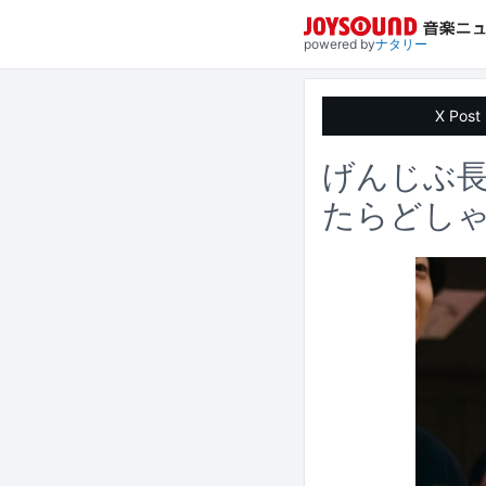
powered by
ナタリー
X Post
げんじぶ長
たらどし