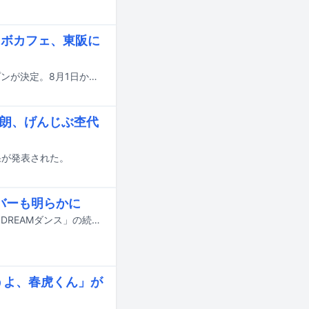
コラボカフェ、東阪に
EBiDANのコラボレーションカフェ「Yes! 駆け込め! 僕らのEBiSTORE」のオープンが決定。8月1日から16日までの期間、東京・SHIBUYA TSUTAYAをメイン会場に実施され、大阪・LE GARAGE 梅田 蔦屋書店でもサテライト開催される。
太朗、げんじぶ杢代
結果が発表された。
ンバーも明らかに
7月18日にオンエアされるTBS系の夏の大型音楽特番「音楽の日2026」の企画「DREAMダンス」の続報が明らかに。番組の出演アーティスト第4弾やそのほかの企画詳細も発表された。
うよ、春虎くん」が