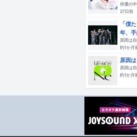
27日
前
「僕た
年、手
約1か月
原因は
約1か月