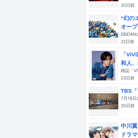
20日
前
“幻の
オープ
22日
前
「Vi
和人、
雑誌「V
23日
前
TBS
25日
前
中川翼
ドラマ