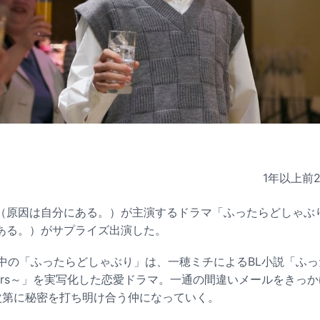
1年以上前
（原因は自分にある。）が主演するドラマ「ふったらどしゃぶ
ある。）がサプライズ出演した。
ア中の「ふったらどしゃぶり」は、一穂ミチによるBL小説「ふ
s, it pours～」を実写化した恋愛ドラマ。一通の間違いメールを
次第に秘密を打ち明け合う仲になっていく。