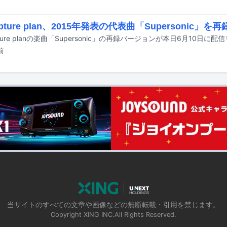
capture plan、2015年発表の代表曲「Supersonic」を再
apture planの楽曲「Supersonic」の再録バージョンが本日6月10日
前
当サイトのすべての文章や画像などの無断転載・引用を禁じます。
Copyright XING INC.All Rights Reserved.