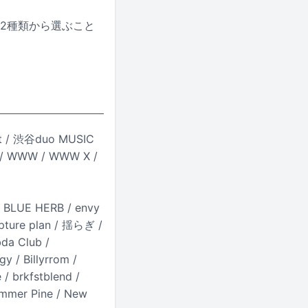
の2種類から選ぶこと
t / 渋谷duo MUSIC
a / WWW / WWW X /
LUE HERB / envy
capture plan / 揺らぎ /
da Club /
 / Billyrrom /
/ brkfstblend /
mer Pine / New