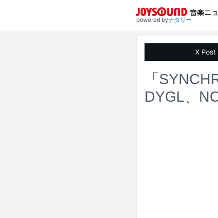
powered by
ナタリー
X Post
「SYNCHR
DYGL、N