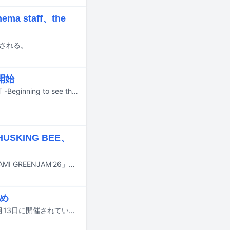
 staff、the
ースされる。
開始
envyとMONOがキュレーションするインドアフェスティバル「THE ARGUMENT -Beginning to see the light-」が、10月25日に東京・Spotify O-EAST、O-WESTの2会場で開催される。このイベントへの出演権をかけたオーディションの実施が決定した。
SKING BEE、
9月12日と13日に兵庫県伊丹市の昆陽池公園で行われる無料ローカルフェス「ITAMI GREENJAM'26」の出演者第1弾が発表された。
とめ
国内最大規模の国際音楽賞「MUSIC AWARDS JAPAN 2026」の授賞式が本日6月13日に開催されている。この記事では各部門の受賞結果を発表していく。以下リストの★印が受賞者・受賞作品となる。