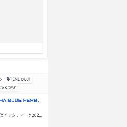
b
TENDOUJI
life crown
BLUE HERB、
9月19、20日に東京・東京オーヴァル京王閣にて音楽フェスティバル「パンと音楽とアンティーク2026秋」が開催される。