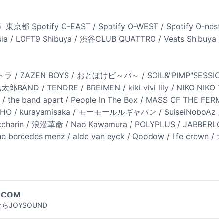
 Spotify O-EAST / Spotify O-WEST / Spotify O-nes
ia / LOFT9 Shibuya / 渋谷CLUB QUATTRO / Veats Shibuy
 ZAZEN BOYS / おとぼけビ～バ～ / SOIL&"PIMP"SESS
BAND / TENDRE / BREIMEN / kiki vivi lily / NIKO NIKO
/ the band apart / People In The Box / MASS OF THE FE
JYOCHO / kurayamisaka / モーモールルギャバン / SuiseiNoboAz / 
arin / 浪漫革命 / Nao Kawamura / POLYPLUS / JABBER
 the bercedes menz / aldo van eyck / Qoodow / life crown
.COM
らJOYSOUND