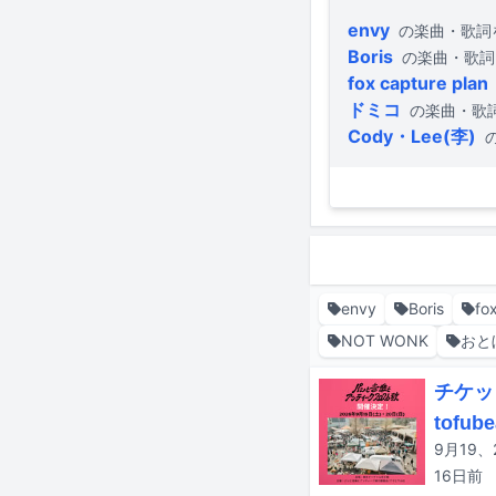
envy
の楽曲・歌詞
Boris
の楽曲・歌詞
fox capture plan
ドミコ
の楽曲・歌
Cody・Lee(李)
envy
Boris
fo
NOT WONK
おと
チケッ
tofub
16日
前