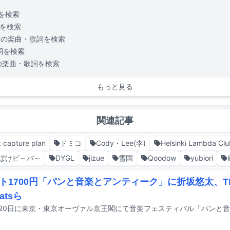
を検索
を検索
の楽曲・歌詞を検索
詞を検索
の楽曲・歌詞を検索
もっと見る
関連記事
x capture plan
ドミコ
Cody・Lee(李)
Helsinki Lambda Clu
ぼけビ～バ～
DYGL
jizue
雪国
Qoodow
yubiori
ト1700円「パンと音楽とアンティーク」に折坂悠太、THA 
eatsら