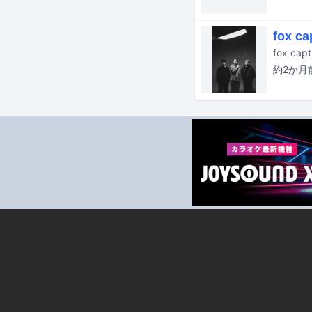
fox 
fox c
約2か月