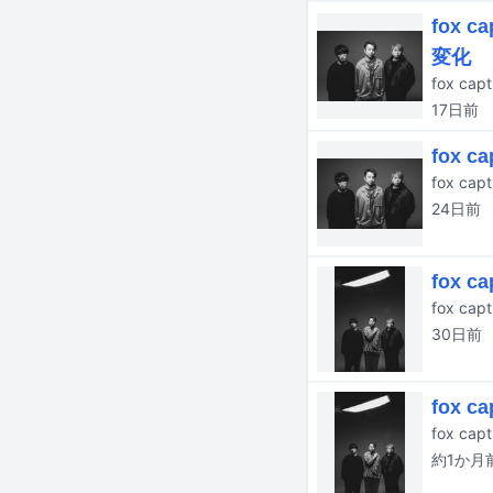
fox 
変化
fox c
17日
前
fox
24日
前
fox
30日
前
fox
約1か月