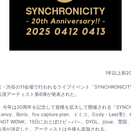
1年以上前
2
・渋谷の11会場で行われるライブイベント「SYNCHRONICITY'25
! -」の出演アーティスト第6弾が発表された。
今年は20周年を記念して規模を拡大して開催される「SYNCHR
y、Boris、fox capture plan、ドミコ、Cody・Lee(李)、Hel
、NOT WONK、13日におとぼけビ～バ～、DYGL、jizue、雪国、y
15組の出演が決定した。アーティストは今後も追加される。