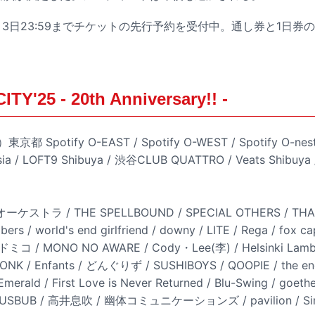
3日23:59までチケットの先行予約を受付中。通し券と1日券
Y'25 - 20th Anniversary!! -
 Spotify O-EAST / Spotify O-WEST / Spotify O-nes
ia / LOFT9 Shibuya / 渋谷CLUB QUATTRO / Veats Shibuy
ラ / THE SPELLBOUND / SPECIAL OTHERS / THA B
bers / world's end girlfriend / downy / LITE / Rega / fox 
 ドミコ / MONO NO AWARE / Cody・Lee(李) / Helsinki Lamb
NK / Enfants / どんぐりず / SUSHIBOYS / QOOPIE / the engy
ald / First Love is Never Returned / Blu-Swing / goethe 
 LAUSBUB / 高井息吹 / 幽体コミュニケーションズ / pavilion / Sim