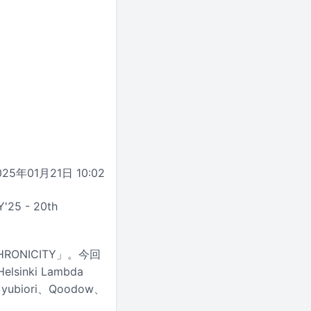
025年01月21日 10:02
 - 20th
ONICITY」。今回
sinki Lambda
ubiori、Qoodow、