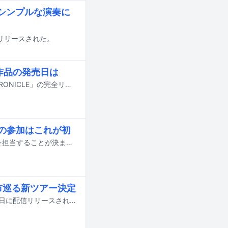
のみのシンプルな演奏に
に配信リリースされた。
り4作品の発売日は
fox capture planがアルバム「CAPTURISM」「DISCOVERY」「NEBULA」「XRONICLE」の完全リマスタースペシャル盤をリリースする。
ラへの参加はこれが初
fox capture planが2026年度後期のNHK連続テレビ小説「ブラッサム」の音楽を担当することが決まった。
5都市巡る新ツアー決定
fox capture planの楽曲「エイジアン・ダンサー」の再録バージョンが本日7月1日に配信リリースされた。