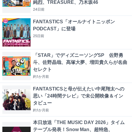
純烈、TREASURE、乃木坂46
24日
前
FANTASTICS「オールナイトニッポン
PODCAST」に登場
25日
前
「STAR」でディズニーソングSP 佐野勇
斗、佐野晶哉、髙塚大夢、増田貴久らが名曲
セレクト
約1か月
前
FANTASTICSと母が伝えたい中尾翔太への
思い「24時間テレビ」で未公開映像＆イン
タビュー
約1か月
前
本日放送「THE MUSIC DAY 2026」タイム
テーブル発表！Snow Man、超特急、