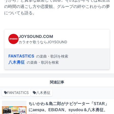
うから」と真摯な眼差しで回答。そのほか今号では私生活
の時間の過ごし方や恋愛観、グループの絆やこれからの夢
についても語る。
JOYSOUND.COM
カラオケ歌うならJOYSOUND
FANTASTICS
の楽曲・歌詞を検索
八木勇征
の楽曲・歌詞を検索
関連記事
FANTASTICS
八木勇征
ちいかわ＆島二郎がナビゲーター「STAR」
にaespa、EBiDAN、syudou＆八木勇征、