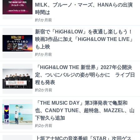
M!LK、ブルーノ・マーズ、HANAらの出演
時間は
約1か月
前
新宿で「HiGH&LOW」を夜通し楽しもう！
映画3作品に加え「HiGH&LOW THE LIVE」
も上映
約1か月
前
「HiGH&LOW THE 新世界」2027年公開決
定、ついにバルジの姿が明らかに ライブ日
程も発表
約2か月
前
「THE MUSIC DAY」第3弾発表で亀梨和
也、CANDY TUNE、超特急、MAZZEL、山
下智久ら追加
約2か月
前
上垣アナMCの音楽番組「STAR」次回ゲス