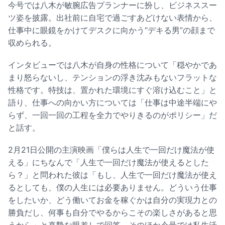
今号では八木が敏腕広告プランナーに扮し、ビジネススー
ツ姿を披露。出社前に自宅で過ごすあどけない表情から、
仕事中に眼鏡をかけてデスクに向かう“デキる男”の顔まで
収められる。
インタビューでは八木が自身の性格について「穏やかであ
まり怒らないし、テンションの浮き沈みもないフラットな
性格です。特技は、置かれた環境にすぐ溶け込むこと」と
語り、仕事への向かい方については「仕事は中途半端にや
らず、一回一回の工程を全力でやりきるのがポリシー」だ
と話す。
2月21日公開の主演映画「僕らは人生で一回だけ魔法が使
える」にちなんで「人生で一回だけ魔法が使えるとした
ら？」と問われた彼は「もし、人生で一回だけ魔法が使え
るとしても、僕の人生には必要ありません。どういう仕事
をしたいか、どう働いてお金を稼ぐかは自分の実現力との
勝負だし、何事も自分でやるからこその楽しさがあると思