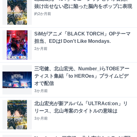
抜け出せない恋に陥った脳内をポップに表現
約2か月
前
SiMがアニメ「BLACK TORCH」OPテーマ
担当、EDはI Don't Like Mondays.
2か月
前
三宅健、北山宏光、Number_iらTOBEアー
ティスト集結「to HEROes」プライムビデ
オで配信
3か月
前
北山宏光が新アルバム「ULTRActi:on」リ
リース、北山考案のタイトルの意味は
3か月
前