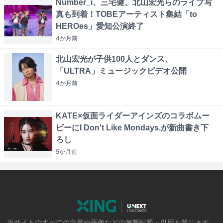
Number_i、三宅健、北山宏光らのライブ写
真も到着！TOBEアーティスト集結「to
HEROes」愛知公演終了
4か月
前
北山宏光が子供100人とダンス、
「ULTRA」ミュージックビデオ公開
4か月
前
KATE×仮面ライダーアインズのコラボムー
ビーにI Don't Like Mondays.が新曲書き下
ろし
5か月
前
当サイトのすべての文章や画像などの無断転載・引用を禁じます。