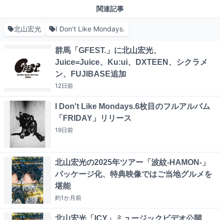
関連記事
北山宏光
I Don't Like Mondays.
群馬「GFEST.」に北山宏光、
Juice=Juice、Ku:ui、DXTEEN、シクラメ
ン、FUJIBASE追加
12日
前
I Don't Like Mondays.6枚目のフルアルバム
「FRIDAY」リリース
19日
前
北山宏光の2025年ツアー「波紋-HAMON-」
パッケージ化、特典映像ではご当地グルメを
堪能
約1か月
前
北山宏光「ICY」ミュージックビデオ公開、