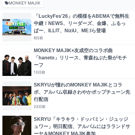
MONKEY MAJIK
「LuckyFes'26」の模様をABEMAで無料生
中継！NEWS、リーダーズ、金爆、ふるっ
ぱー、ILLIT、NiziU、ME:Iら登場
8日
前
MONKEY MAJIK×友成空のコラボ曲
「haneto」リリース、青森ねぶた祭がモチ
ーフ
13日
前
SKRYUが憧れのMONKEY MAJIKとコラ
ボ、アルバム収録さわやかポップチューン先
行配信
23日
前
SKRYU「キラキラ・ドッパミン・ジュッジ
ュワー」明日配信、アルバムにはラランドサ
ーヤ＆MONKEY MAJIK参加