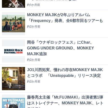
約1か月
前
MONKEY MAJIKが2年ぶりアルバム
「Frequency」発表、全6都市回るツアーも
約2か月
前
岡谷「ウナギロックフェス」にChar、
GOING UNDER GROUND、MONKEY
MAJIK追加
約2か月
前
JO1川西拓実、憧れの存在MONKEY MAJIK
とコラボ 「Unstoppable」リリース決定
約2か月
前
藤巻亮太主催「Mt.FUJIMAKI」出演者第1弾
はストレイテナー、MONKEY MAJIK、レト