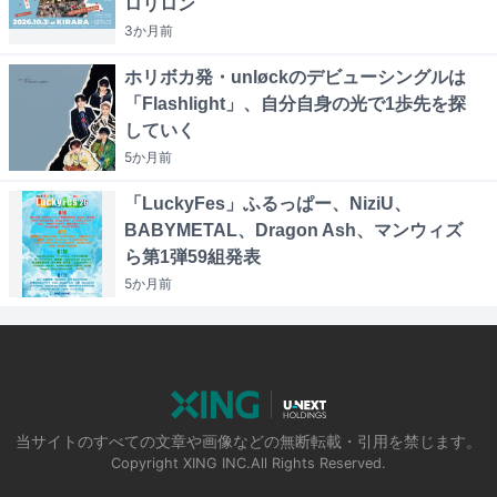
ロリロン
3か月
前
ホリボカ発・unløckのデビューシングルは
「Flashlight」、自分自身の光で1歩先を探
していく
5か月
前
「LuckyFes」ふるっぱー、NiziU、
BABYMETAL、Dragon Ash、マンウィズ
ら第1弾59組発表
5か月
前
当サイトのすべての文章や画像などの無断転載・引用を禁じます。
Copyright XING INC.All Rights Reserved.