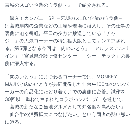
宮城のスゴい企業のウラ側～』」で紹介される。
「潜入！カンパニーSP ～宮城のスゴい企業のウラ側～」
は宮城県内の企業などの工場や現場に潜入し、その仕事の
裏側に迫る番組。平日の夕方に放送している「チャー
ジ！」の人気コーナーの特別拡大版としてオンエアされ
る。第5弾となる今回は「肉のいとう」「アルプスアルパ
イン」「宮城県介護研修センター」「シー・テック」の裏
側に潜入する。
「肉のいとう」にまつわるコーナーでは、MONKEY
MAJIKと肉のいとうが共同開発した仙台牛100％のハンバ
ーガーの商品化にたどり着くまでの裏側に密着。試作を
30回以上重ねて生まれたコラボハンバーガーを通じて、
「宮城の新たなご当地グルメとして知名度を高めたい」
「仙台牛の消費拡大につなげたい」という両者の熱い思い
に迫る。