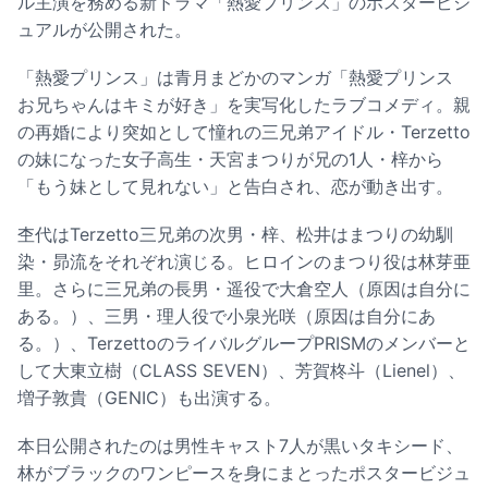
ル主演を務める新ドラマ「熱愛プリンス」のポスタービジ
ュアルが公開された。
「熱愛プリンス」は青月まどかのマンガ「熱愛プリンス
お兄ちゃんはキミが好き」を実写化したラブコメディ。親
の再婚により突如として憧れの三兄弟アイドル・Terzetto
の妹になった女子高生・天宮まつりが兄の1人・梓から
「もう妹として見れない」と告白され、恋が動き出す。
杢代はTerzetto三兄弟の次男・梓、松井はまつりの幼馴
染・昴流をそれぞれ演じる。ヒロインのまつり役は林芽亜
里。さらに三兄弟の長男・遥役で大倉空人（原因は自分に
ある。）、三男・理人役で小泉光咲（原因は自分にあ
る。）、TerzettoのライバルグループPRISMのメンバーと
して大東立樹（CLASS SEVEN）、芳賀柊斗（Lienel）、
増子敦貴（GENIC）も出演する。
本日公開されたのは男性キャスト7人が黒いタキシード、
林がブラックのワンピースを身にまとったポスタービジュ