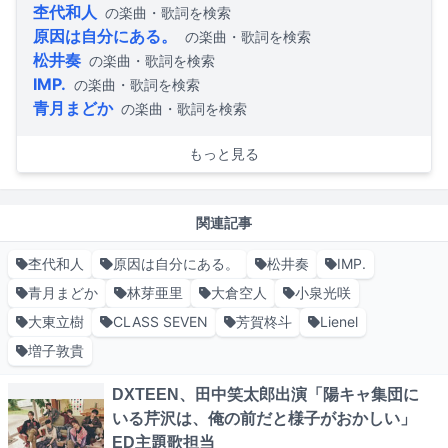
杢代和人
の楽曲・歌詞を検索
原因は自分にある。
の楽曲・歌詞を検索
松井奏
の楽曲・歌詞を検索
IMP.
の楽曲・歌詞を検索
青月まどか
の楽曲・歌詞を検索
もっと見る
関連記事
杢代和人
原因は自分にある。
松井奏
IMP.
青月まどか
林芽亜里
大倉空人
小泉光咲
大東立樹
CLASS SEVEN
芳賀柊斗
Lienel
増子敦貴
DXTEEN、田中笑太郎出演「陽キャ集団に
いる芹沢は、俺の前だと様子がおかしい」
ED主題歌担当