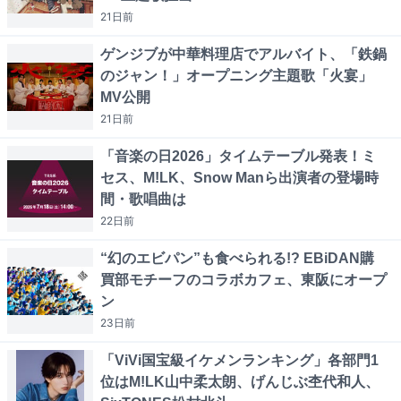
21日
前
ゲンジブが中華料理店でアルバイト、「鉄鍋
のジャン！」オープニング主題歌「火宴」
MV公開
21日
前
「音楽の日2026」タイムテーブル発表！ミ
セス、M!LK、Snow Manら出演者の登場時
間・歌唱曲は
22日
前
“幻のエビパン”も食べられる!? EBiDAN購
買部モチーフのコラボカフェ、東阪にオープ
ン
23日
前
「ViVi国宝級イケメンランキング」各部門1
位はM!LK山中柔太朗、げんじぶ杢代和人、