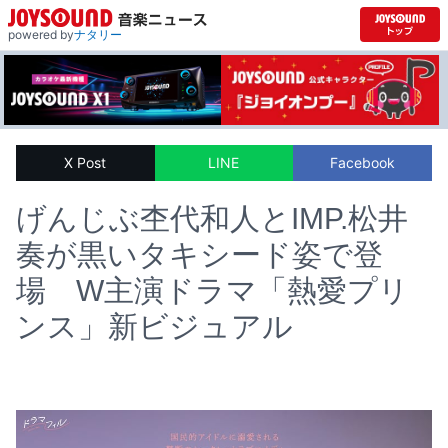
powered by
ナタリー
X Post
LINE
Facebook
げんじぶ杢代和人とIMP.松井
奏が黒いタキシード姿で登
場 W主演ドラマ「熱愛プリ
ンス」新ビジュアル