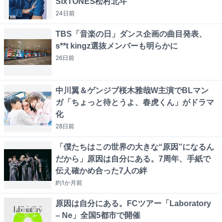
SixTONES松村北斗
24日
前
TBS「音楽の日」ダンス企画の曲目発表、
s**t kingz選抜メンバーも明らかに
26日
前
中川翼＆ゲンジブ桜木雅哉W主演でBLマン
ガ「ちょっと待とうよ、春虎くん」がドラマ
化
28日
前
「僕たちはこの世界の大きな“原因”になるん
だから」原因は自分にある。7周年、手紙で
伝え確かめ合った7人の絆
約1か月
前
原因は自分にある。FCツアー「Laboratory
– Ne」全国5都市で開催