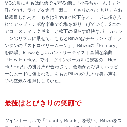
MCの度にももは配信で見守る姉に「小春ちゃーん！」と
呼びかけ、ライブを進行。新曲「くもりのちくもり」をお
披露目したあと、ももはRihwaと松下をステージに招き入
れてアップテンポな楽曲で会場を盛り上げていく。2本の
アコースティックギターと松下の鳴らす軽快なパーカッシ
ョンのリズムに乗せて、ももとRihwaはチャラン・ポ・ラ
ンタンの「ストロベリームーン」、Rihwaの「Primary」
を熱唱。Rihwaらしいカントリーテイスト全開な楽曲
「Hey Ho Hey」では、ツインボーカルに観客の「Hey!
Ho! Hey!」の掛け声が合わさり、会場がとびきりハッピ
ーなムードに包まれる。ももとRihwaの大きな笑い声も、
その空気を後押ししていた。
最後はとびきりの笑顔で
ツインボーカルで「Country Roads」を歌い、Rihwaをス