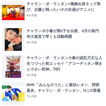
チャラン・ポ・ランタン×葛飾出身タッグ再
び、太陽と戦ったハチの生涯がアニメに
4か月
前
チャランポ小春が第2子を出産、4月の高円
寺大道芸で早くも活動再開
4か月
前
チャラン・ポ・ランタン小春の波乱万丈な人
生つづった初エッセイ「アコーディオン弾き
と小さい死神」刊行
5か月
前
NHK「みんなのうた」に新浜レオン、阿部
真央、チャラン・ポ・ランタン、H△G登場
7か月
前