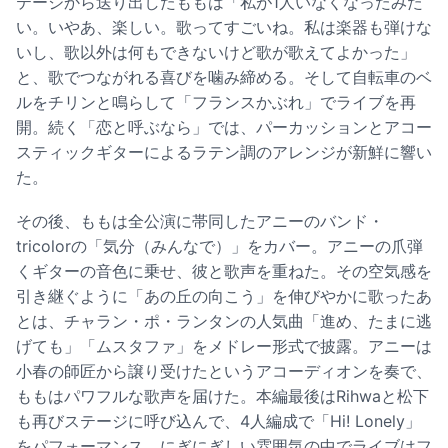
テージから送り出したももは「私が1人いなくなったみた
い。いやあ、楽しい。歌ってすごいね。私は楽器も弾けな
いし、歌以外は何もできないけど歌が歌えてよかった」
と、歌でつながれる喜びを噛み締める。そして自転車のベ
ルをチリンと鳴らして「フランスかぶれ」でライブを再
開。続く「恋と呼ぶなら」では、パーカッションとアコー
スティックギターによるラテン調のアレンジが新鮮に響い
た。
その後、ももは全公演に帯同したアニーのバンド・
tricolorの「気分（みんなで）」をカバー。アニーの爪弾
くギターの音色に乗せ、彼と歌声を重ねた。その空気感を
引き継ぐように「あの丘の向こう」を伸びやかに歌ったあ
とは、チャラン・ポ・ランタンの人気曲「進め、たまに逃
げても」「ムスタファ」をメドレー形式で披露。アニーは
小春の師匠から譲り受けたというアコーディオンを奏で、
ももはパワフルな歌声を届けた。本編最後はRihwaと松下
も再びステージに呼び込んで、4人編成で「Hi! Lonely」
をパフォーマンス。にぎにぎしい雰囲気の中でライブはフ