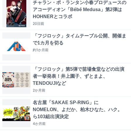
チャラン・ポ・ランタン小春プロデュースの
アコーディオン「Bébé Medusa」第2弾は
HOHNERとコラボ
20日
前
「フジロック」タイムテーブル公開、開催ま
で1カ月を切る
約1か月
前
「フジロック」第5弾で苗場食堂などの出演
者一挙発表！井上園子、ずとまよ、
TENDOUJIなど
2か月
前
名古屋「SAKAE SP-RING」に
NOMELON、よだか、柏木ひなた、ハク。
ら103組出演決定
4か月
前