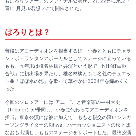
もはろりツアー」のファイナル公演が、2月22日に東京・
青山 月見ル君想フにて開催された。
はろりとは？
普段はアコーディオンを担当する姉・小春とともにチャラ
ン・ポ・ランタンのボーカルとしてステージに立っている
もも。昨年末は椎名林檎と共演という形で「NHK紅白歌
合戦」に初出場を果たし、椎名林檎ともも名義のデュエッ
ト曲「ほぼ水の泡」を歌って華やかに2024年を締めくく
った。
今回のソロツアーには“アニー”こと音楽家の中村大史
（tricolor）が帯同し、小春に代わってアコーディオンを
担当。東京公演には彼に加えて、ももと親交の深いシンガ
ーソングライターのRihwa、パーカッショニストの松下ぱ
なおも出演し、もものステージをサポートした。最終公演