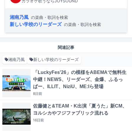
カラオケ歌うならJOYSOUND
湘南乃風
の楽曲・歌詞を検索
新しい学校のリーダーズ
の楽曲・歌詞を検索
関連記事
湘南乃風
新しい学校のリーダーズ
「LuckyFes'26」の模様をABEMAで無料生
中継！NEWS、リーダーズ、金爆、ふるっ
ぱー、ILLIT、NiziU、ME:Iら登場
8日
前
佐藤健と&TEAM・K出演「夏うた」新CM、
ヨルシカやフジファブリック流れる
16日
前