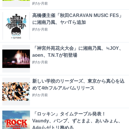
約1か月
前
高橋優主催「秋田CARAVAN MUSIC FES」
に湘南乃風、ヤバTら追加
約1か月
前
「神宮外苑花火大会」に湘南乃風、≒JOY、
aoen、T.N.Tが初登場
約1か月
前
新しい学校のリーダーズ、東京から真心を込
めて4thフルアルバムリリース
約1か月
前
「ロッキン」タイムテーブル発表！
Vaundy、バンプ、ずとまよ、あいみょん、
Adoらがトリ務める