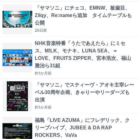
「サマソニ」にチェコ、EMNW、板歯目、
Zilqy、Re:nameら追加 タイムテーブルも
公開
20日
前
NHK音楽特番「うたであえたら」にミセ
ス、M!LK、モナキ、LUNA SEA、＝
LOVE、FRUITS ZIPPER、宮本浩次、福山
雅治ら31組
約1か月
前
「サマソニ」でスティーヴ・アオキ主宰レー
ベル30周年企画、きゃりーやリーダーズも
出演
約1か月
前
福島「LIVE AZUMA」にフレデリック、ク
リープハイプ、JUBEE & DA RAP
ROCKERS、VaVa