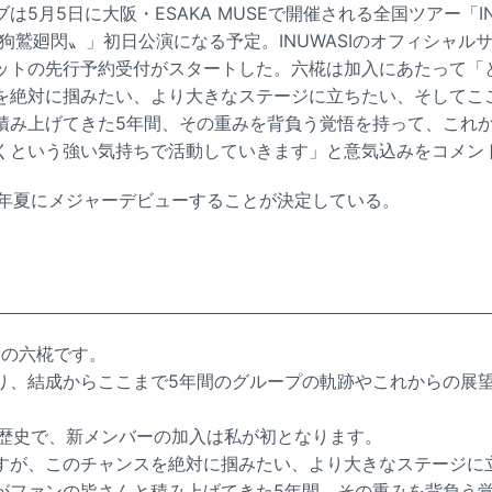
5月5日に大阪・ESAKA MUSEで開催される全国ツアー「INUWA
025 〝狗鷲廻閃〟」初日公演になる予定。INUWASIのオフィシャ
ットの先行予約受付がスタートした。六椛は加入にあたって「
を絶対に掴みたい、より大きなステージに立ちたい、そしてこ
み上げてきた5年間、その重みを背負う覚悟を持って、これから
くという強い気持ちで活動していきます」と意気込みをコメン
は今年夏にメジャーデビューすることが決定している。
ト
バーの六椛です。
り、結成からここまで5年間のグループの軌跡やこれからの展
Iの歴史で、新メンバーの加入は私が初となります。
すが、このチャンスを絶対に掴みたい、より大きなステージに
がファンの皆さんと積み上げてきた5年間、その重みを背負う