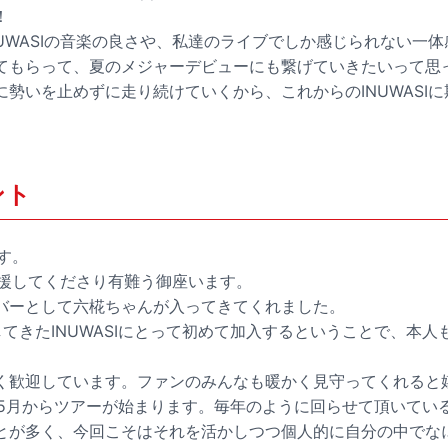
！
UWASIの音楽の良さや、私達のライブでしか感じられない一
てもらって、夏のメジャーデビューにも繋げていきたいって思
勢いを止めずに走り続けていくから、これからのINUWASI
ント
です。
を応援してくださり有難う御座います。
バーとして六椛ちゃんが入ってきてくれました。
てきたINUWASIにとって初めて加入するということで、本
く歓迎しています。ファンのみんなも暖かく見守ってくれると
Iで5月からツアーが始まります。毎年のように回らせて頂いて
とが多く、今回こそはそれを活かしつつ個人的に自分の中でな