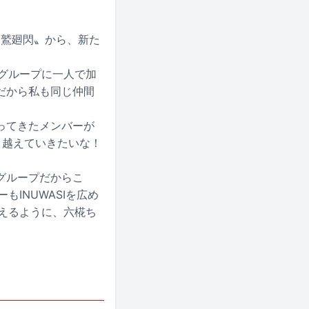
25〝狗鷲廻閃〟から、新た
たグループに一人で加
だから私も同じ仲間
ってきたメンバーが
り越えていきたいな！
グループだからこ
もINUWASIを広め
らえるように、六椛ち