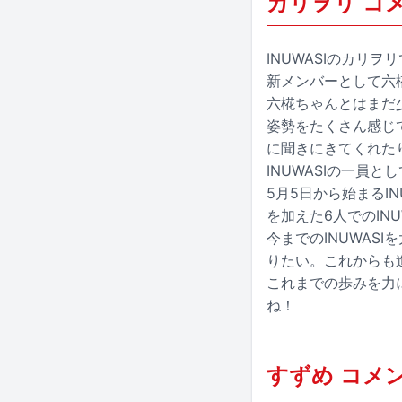
カリヲリ コ
INUWASIのカリヲ
新メンバーとして六
六椛ちゃんとはまだ
姿勢をたくさん感じ
に聞きにきてくれた
INUWASIの一員
5月5日から始まるINU
を加えた6人でのINU
今までのINUWAS
りたい。これからも進
これまでの歩みを力に
ね！
すずめ コメ