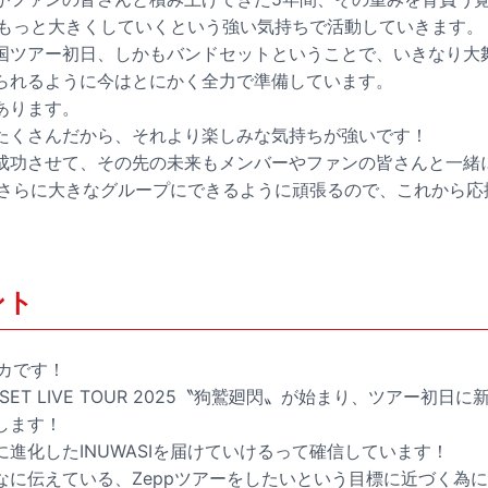
私がもっと大きくしていくという強い気持ちで活動していきます。
国ツアー初日、しかもバンドセットということで、いきなり大
られるように今はとにかく全力で準備しています。
あります。
たくさんだから、それより楽しみな気持ちが強いです！
成功させて、その先の未来もメンバーやファンの皆さんと一緒
Iをさらに大きなグループにできるように頑張るので、これから
ント
イカです！
 SET LIVE TOUR 2025〝狗鷲廻閃〟が始まり、ツアー初
します！
進化したINUWASIを届けていけるって確信しています！
なに伝えている、Zeppツアーをしたいという目標に近づく為