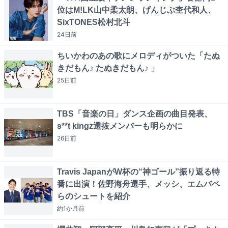
位はM!LK山中柔太朗、げんじぶ杢代和人、
SixTONES松村北斗
24日
前
ちいかわのあの歌にメロディがついた「たぬ
きだもん♪ たぬきだもん♪ 」
25日
前
TBS「音楽の日」ダンス企画の曲目発表、
s**t kingz選抜メンバーも明らかに
26日
前
Travis JapanがW杯の“神ゴール”振り返る特
番に出演！佐野海舟選手、メッシ、エムバペ
らのシュートを紹介
約1か月
前