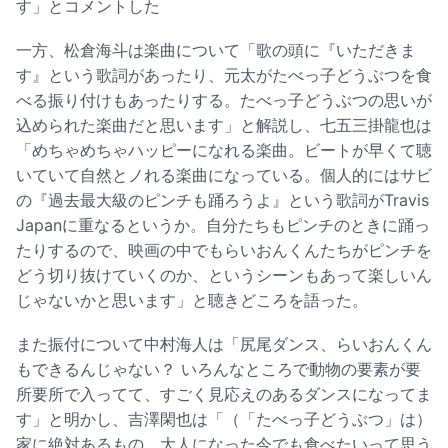
す」とコメントした
一方、松倉海斗は楽曲について「歌の頭に『いただきま
す』という歌詞があったり、元太がたべっ子どうぶつを食
べる振り付けもあったりする。たべっ子どうぶつの思いが
込められた楽曲だと思います」と解説し、七五三掛龍也は
「めちゃめちゃハッピーになれる楽曲。ビートが早くて聴
いていて自然とノれる楽曲になっている。個人的にはサビ
の『過去最大級のピンチも踊ろうよ』という歌詞がTravis
Japanに重なるというか。自分たちもピンチのときに踊っ
たりするので、映画の中でもらいおんくんたちがピンチを
どう切り抜けていくのか、というシーンもあって楽しいん
じゃないかと思います」と聴きどころを語った。
また振付について中村海人は「尻尾ダンス、らいおんくん
もできるんじゃない？ いろんなところで動物の要素が要
所要所で入ってて、すごく見応えのあるダンスになってま
す」と明かし、吉澤閑也は「（「たべっ子どうぶつ」は）
家に絶対あるもの。大人になった今でも食べたいって思う