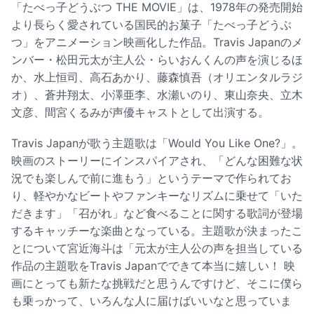
「たべっ子どうぶつ THE MOVIE」は、1978年の発売開始
より長らく愛されている国民的お菓子「たべっ子どうぶ
つ」をアニメーション映画化した作品。Travis Japanのメ
ンバー・松田元太が主人公・らいおんくんの声を演じるほ
か、水上恒司、高石あかり、藤森慎吾（オリエンタルラジ
オ）、蒼井翔太、小澤亜李、水瀬いのり、東山奈央、立木
文彦、間宮くるみが声優キャストとして出演する。
Travis Japanが歌う主題歌は「Would You Like One?」。
映画のストーリーにインスパイアされ、「どんな困難な状
況でも楽しんで前に進もう」というテーマで作られてお
り、軽やかなビートやファンキーなリズムに乗せて「いた
だきます」「召がれ」など食べることに関する歌詞が登場
するキャッチーな楽曲となっている。主題歌が決まったこ
とについて宮近海斗は「元太が主人公の声を担当している
作品の主題歌をTravis Japanでできて本当に嬉しい！ 映
画にとっても新たな挑戦だと思うんですけど、そこに僕ら
も乗っかって、いろんな人に届けばいいなと思っていま