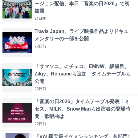
ージョン配信、本日「音楽の日2026」で初
披露
21日
前
Travis Japan、ライブ映像作品よりドキュ
メンタリーの一部を公開
22日
前
「サマソニ」にチェコ、EMNW、板歯目、
Zilqy、Re:nameら追加 タイムテーブルも
公開
22日
前
「音楽の日2026」タイムテーブル発表！ミ
セス、M!LK、Snow Manら出演者の登場時
間・歌唱曲は
22日
前
「ViVi国宝級イケメンランキング」各部門1