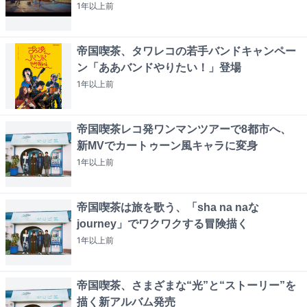
1年以上
前
帝国喫茶、タワレコの若手バンドキャンペー
ン「ああバンドやりたい！」登場
1年以上
前
帝国喫茶レコ発ワンマンツアーで8都市へ、
新MVでカートゥーン風キャラに変身
1年以上
前
帝国喫茶は旅を歌う、「sha na naな
journey」でワクワクする冒険描く
1年以上
前
帝国喫茶、さまざまな“光”と“ストーリー”を
描く新アルバム発売