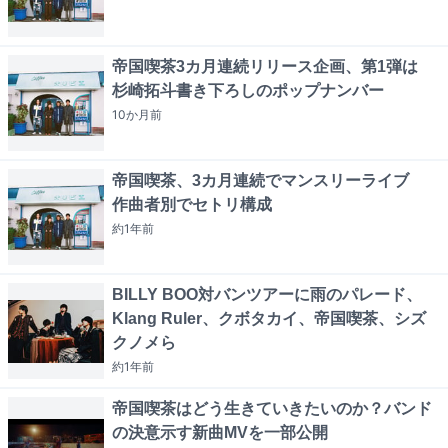
帝国喫茶3カ月連続リリース企画、第1弾は
杉崎拓斗書き下ろしのポップナンバー
10か月
前
帝国喫茶、3カ月連続でマンスリーライブ
作曲者別でセトリ構成
約1年
前
BILLY BOO対バンツアーに雨のパレード、
Klang Ruler、クボタカイ、帝国喫茶、シズ
クノメら
約1年
前
帝国喫茶はどう生きていきたいのか？バンド
の決意示す新曲MVを一部公開