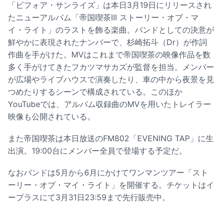
「ビフォア・サンライズ」は本日3月19日にリリースされ
たニューアルバム「帝国喫茶III ストーリー・オブ・マ
イ・ライト」のラストを飾る楽曲。バンドとしての決意が
鮮やかに表現されたナンバーで、杉崎拓斗（Dr）が作詞
作曲を手がけた。MVはこれまで帝国喫茶の映像作品を数
多く手がけてきたフカツマサカズが監督を担当。メンバー
が広場やライブハウスで演奏したり、車の中から夜景を見
つめたりするシーンで構成されている。このほか
YouTubeでは、アルバム収録曲のMVを用いたトレイラー
映像も公開されている。
また帝国喫茶は本日放送のFM802「EVENING TAP」に生
出演。19:00台にメンバー全員で登場する予定だ。
なおバンドは5月から6月にかけてワンマンツアー「スト
ーリー・オブ・マイ・ライト」を開催する。チケットはイ
ープラスにて3月31日23:59まで先行販売中。