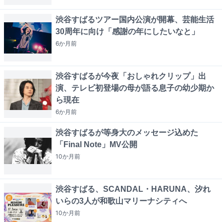
渋谷すばるツアー国内公演が開幕、芸能生活
30周年に向け「感謝の年にしたいなと」
6か月
前
渋谷すばるが今夜「おしゃれクリップ」出
演、テレビ初登場の母が語る息子の幼少期か
ら現在
6か月
前
渋谷すばるが等身大のメッセージ込めた
「Final Note」MV公開
10か月
前
渋谷すばる、SCANDAL・HARUNA、汐れ
いらの3人が和歌山マリーナシティへ
10か月
前