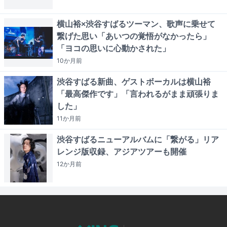
横山裕×渋谷すばるツーマン、歌声に乗せて
繋げた思い「あいつの覚悟がなかったら」
「ヨコの思いに心動かされた」
10か月
前
渋谷すばる新曲、ゲストボーカルは横山裕
「最高傑作です」「言われるがまま頑張りま
した」
11か月
前
渋谷すばるニューアルバムに「繋がる」リア
レンジ版収録、アジアツアーも開催
12か月
前