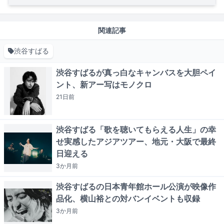
関連記事
渋谷すばる
渋谷すばるが真っ白なキャンバスを大胆ペイ
ント、新アー写はモノクロ
21日
前
渋谷すばる「歌を聴いてもらえる人生」の幸
せ実感したアジアツアー、地元・大阪で最終
日迎える
3か月
前
渋谷すばるの日本青年館ホール公演が映像作
品化、横山裕との対バンイベントも収録
3か月
前