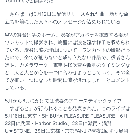
YouTubeで公開された。
「さらば」は3月12日に配信リリースされた曲。新たな旅
立ちを前にした人々へのメッセージが込められている。
MVの舞台は駅のホーム。渋谷がアカペラを披露する姿が
ワンカットで撮影され、終盤には涙を流す様子も収められ
ている。渋谷は涙の理由について「ワンカットの撮影だっ
たので、全てが揃わないと成り立たない作品で、役者さん
達や、カメラワーク、電車や桜吹雪や照明のタイミングな
ど、人と人とが心を一つに合わせようとしていく。その全
てが揃い一つになった瞬間に涙が溢れました」とコメント
している。
5月から6月にかけては渋谷のアコースティックライブ
「すばると」が行われることも発表された。このライブは
5月18日に東京・SHIBUYA PLEASURE PLEASURE、6月
22日に兵庫・Harbor Studio、28日に滋賀・滋賀
U★STONE、29日に京都・京都FANJで昼夜2回ずつ展開